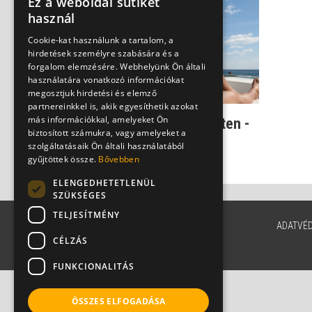
Ez a weboldal sütiket
használ
Cookie-kat használunk a tartalom, a
hirdetések személyre szabására és a
forgalom elemzésére. Webhelyünk Ön általi
használatára vonatkozó információkat
megosztjuk hirdetési és elemző
partnereinkkel is, akik egyesíthetik azokat
más információkkal, amelyeket Ön
Fehér foltok a felsőtesten -
biztosított számukra, vagy amelyeket a
ilyen a napgomba
szolgáltatásaik Ön általi használatából
Dr. Papp Ildikó
gyűjtöttek össze.
Bővebben
ELENGEDHETETLENÜL
SZÜKSÉGES
TELJESÍTMÉNY
ADATVÉ
CÉLZÁS
FUNKCIONALITÁS
ÖSSZES ELFOGADÁSA