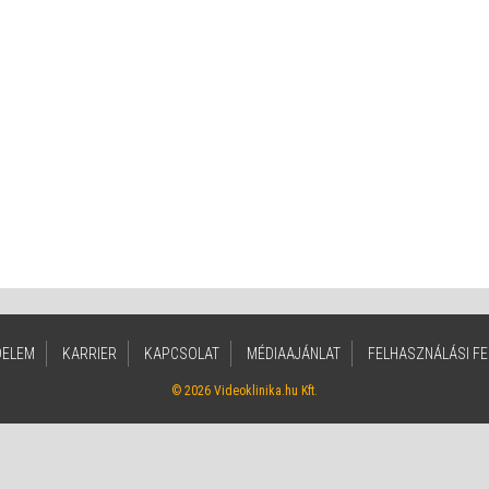
DELEM
KARRIER
KAPCSOLAT
MÉDIAAJÁNLAT
FELHASZNÁLÁSI FE
© 2026 Videoklinika.hu Kft.