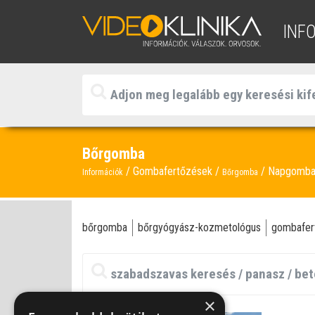
INF
Bőrgomba
Gombafertőzések
Napgomb
Információk
Bőrgomba
bőrgomba
bőrgyógyász-kozmetológus
gombafer
×