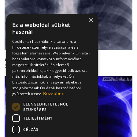
×
Ez a weboldal sütiket
használ
Cookie-kat használunk a tartalom, a
hirdetések személyre szabására és a
forgalom elemzésére. Webhelyünk Ön általi
A spondilózis diagnózisa
használatára vonatkozó információkat
megosztjuk hirdetési és elemző
Dr. Zolnay Péter
partnereinkkel is, akik egyesíthetik azokat
más információkkal, amelyeket Ön
biztosított számukra, vagy amelyeket a
szolgáltatásaik Ön általi használatából
Bővebben
gyűjtöttek össze.
ELENGEDHETETLENÜL
SZÜKSÉGES
TELJESÍTMÉNY
CÉLZÁS