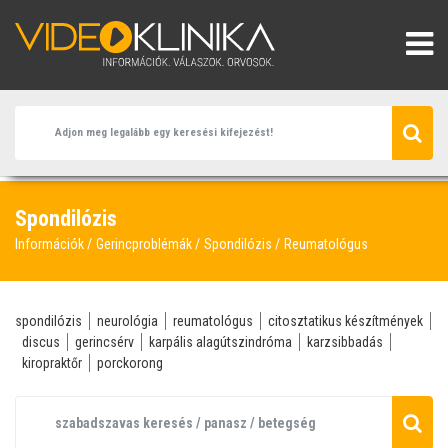
Spondilózis
Információk
Gerincproblémák
Spondilózis
Reumatológus
spondilózis
neurológia
reumatológus
citosztatikus készítmények
discus
gerincsérv
karpális alagútszindróma
karzsibbadás
kiropraktőr
porckorong