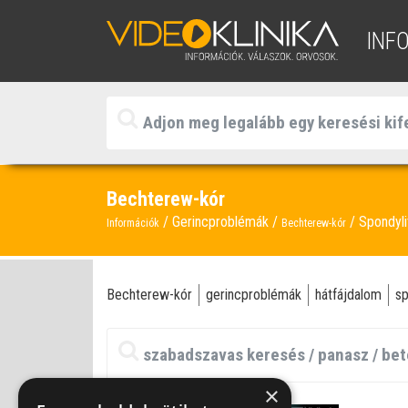
INF
Bechterew-kór
Gerincproblémák
Spondyli
Információk
Bechterew-kór
Bechterew-kór
gerincproblémák
hátfájdalom
sp
×