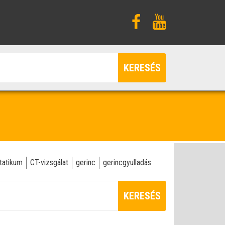
KERESÉS
tatikum
CT-vizsgálat
gerinc
gerincgyulladás
KERESÉS