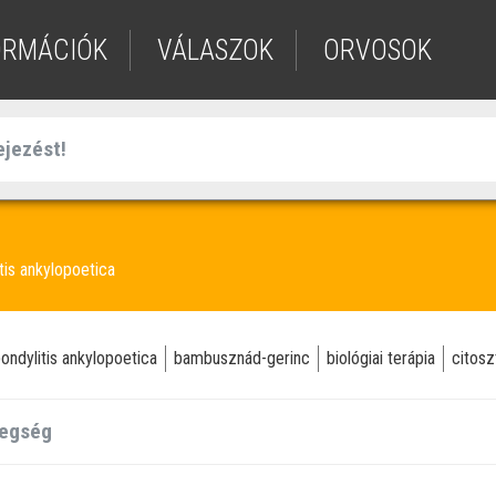
ORMÁCIÓK
VÁLASZOK
ORVOSOK
tis ankylopoetica
ondylitis ankylopoetica
bambusznád-gerinc
biológiai terápia
citosz