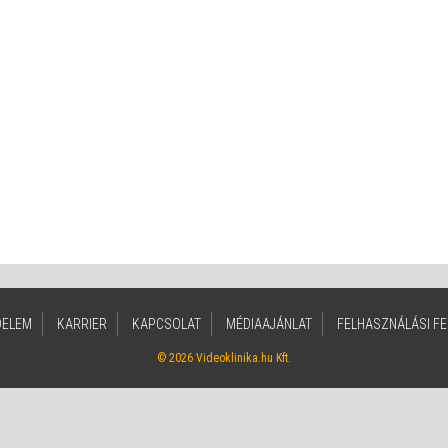
DELEM
KARRIER
KAPCSOLAT
MÉDIAAJÁNLAT
FELHASZNÁLÁSI FE
© 2026 Videoklinika.hu Kft.