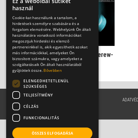
Ez a weboldal sütiket
használ
Cookie-kat használunk a tartalom, a
hirdetések személyre szabására és a
forgalom elemzésére. Webhelyünk Ön általi
használatára vonatkozó információkat
megosztjuk hirdetési és elemző
partnereinkkel is, akik egyesíthetik azokat
más információkkal, amelyeket Ön
Így jelentkezik a Bechterew-
biztosított számukra, vagy amelyeket a
kór
szolgáltatásaik Ön általi használatából
Dr. Zolnay Péter
gyűjtöttek össze.
Bővebben
ELENGEDHETETLENÜL
SZÜKSÉGES
TELJESÍTMÉNY
ADATVÉ
CÉLZÁS
FUNKCIONALITÁS
ÖSSZES ELFOGADÁSA