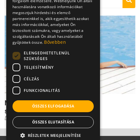
forgalom elemzésére. Webhelyünk Ön általi
használatára vonatkozó információkat
megosztjuk hirdetési és elemző
partnereinkkel is, akik egyesíthetik azokat
más információkkal, amelyeket Ön
biztosított számukra, vagy amelyeket a
szolgáltatásaik Ön általi használatából
Bővebben
gyűjtöttek össze.
ELENGEDHETETLENÜL
SZÜKSÉGES
TELJESÍTMÉNY
CÉLZÁS
FUNKCIONALITÁS
Nyári kínok: ez az 5 leggyakoribb
ÖSSZES ELFOGADÁSA
strandfertőzés
Dr. Tisza Tímea
ÖSSZES ELUTASÍTÁSA
RÉSZLETEK MEGJELENÍTÉSE