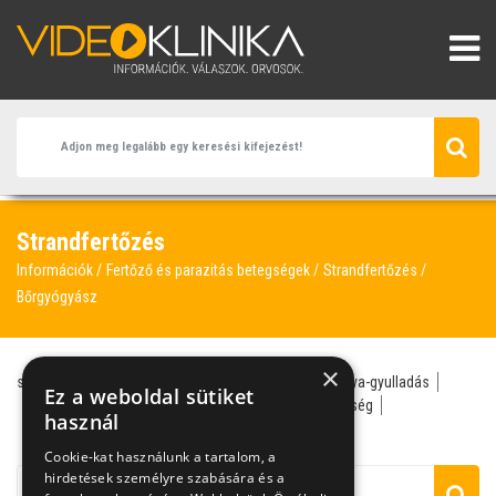
Strandfertőzés
Információk
Fertőző és parazitás betegségek
Strandfertőzés
Bőrgyógyász
×
strandfertőzés
szemész
bőrgyógyász
kötőhártya-gyulladás
Ez a weboldal sütiket
lábgomba
látásromlás
napgomba
nemi betegség
használ
nyári fertőzések
szemfertőzés
Cookie-kat használunk a tartalom, a
hirdetések személyre szabására és a