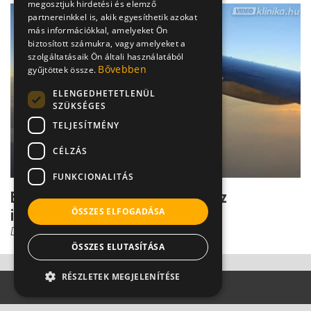
megosztjuk hirdetési és elemző
partnereinkkel is, akik egyesíthetik azokat
más információkkal, amelyeket Ön
biztosított számukra, vagy amelyeket a
szolgáltatásaik Ön általi használatából
Bővebben
gyűjtöttek össze.
ELENGEDHETETLENÜL
SZÜKSÉGES
TELJESÍTMÉNY
CÉLZÁS
FUNKCIONALITÁS
Biztonságos utazás: Dél-Amerika az
ÖSSZES ELFOGADÁSA
infektológus szemével
Dr. Szlávik János
ÖSSZES ELUTASÍTÁSA
RÉSZLETEK MEGJELENÍTÉSE