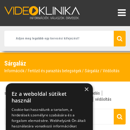
Sárgaláz
Információk
Fertőző és parazitás betegségek
Sárgaláz
Védőoltás
×
Ez a weboldal sütiket
sárgaláz
A-típusú májgyulladás
B-típusú májgyulladás
fertőző betegségek
használ
malária
trópusi betegségek
védőoltás
Cookie-kat használunk a tartalom, a
hirdetések személyre szabására és a
forgalom elemzésére. Webhelyünk Ön általi
használatára vonatkozó információkat