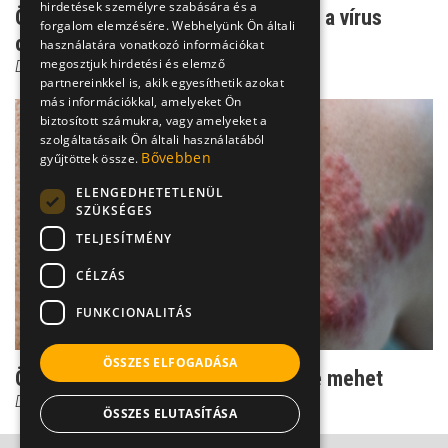
hirdetések személyre szabására és a
Övsömör és bárányhimlő - ugyanaz a vírus
forgalom elemzésére. Webhelyünk Ön általi
okozza!
használatára vonatkozó információkat
megosztjuk hirdetési és elemző
Dr. Szlávik János
partnereinkkel is, akik egyesíthetik azokat
más információkkal, amelyeket Ön
biztosított számukra, vagy amelyeket a
szolgáltatásaik Ön általi használatából
Bővebben
gyűjtöttek össze.
ELENGEDHETETLENÜL
SZÜKSÉGES
TELJESÍTMÉNY
CÉLZÁS
FUNKCIONALITÁS
ÖSSZES ELFOGADÁSA
Övsömör: szó szerint az idegeinkre mehet
Dr. Ertsey Csaba
ÖSSZES ELUTASÍTÁSA