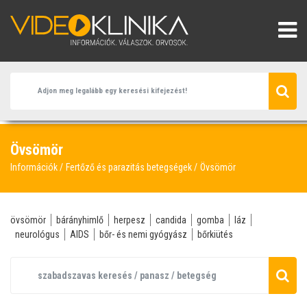
Övsömör
Információk
Fertőző és parazitás betegségek
Övsömör
övsömör
bárányhimlő
herpesz
candida
gomba
láz
neurológus
AIDS
bőr- és nemi gyógyász
bőrkiütés