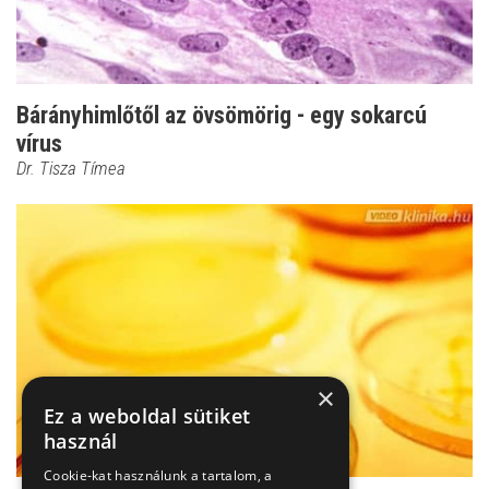
Bárányhimlőtől az övsömörig - egy sokarcú
vírus
Dr. Tisza Tímea
×
Ez a weboldal sütiket
használ
Cookie-kat használunk a tartalom, a