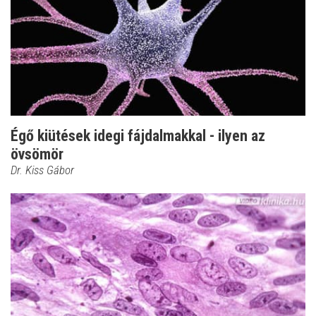
Égő kiütések idegi fájdalmakkal - ilyen az
övsömör
Dr. Kiss Gábor