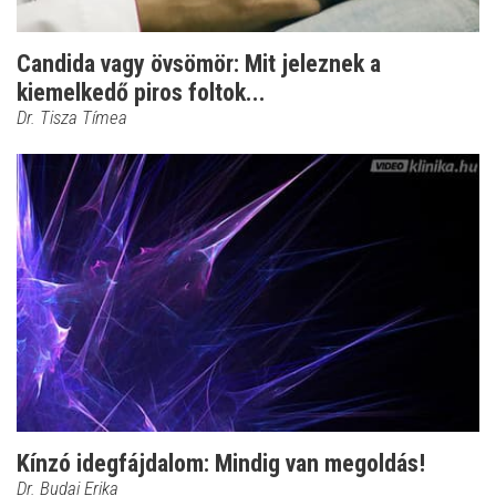
Candida vagy övsömör: Mit jeleznek a
kiemelkedő piros foltok...
Dr. Tisza Tímea
Kínzó idegfájdalom: Mindig van megoldás!
Dr. Budai Erika