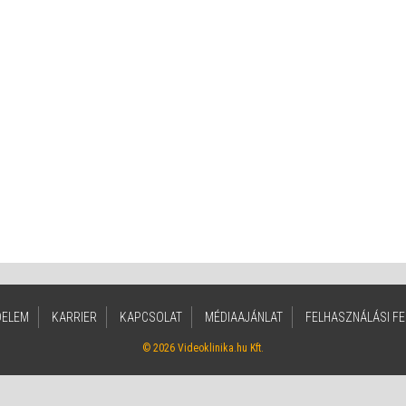
DELEM
KARRIER
KAPCSOLAT
MÉDIAAJÁNLAT
FELHASZNÁLÁSI FE
© 2026 Videoklinika.hu Kft.