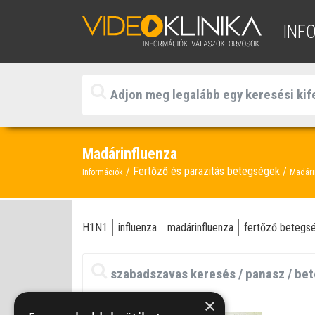
INF
Madárinfluenza
Fertőző és parazitás betegségek
Információk
Madári
H1N1
influenza
madárinfluenza
fertőző betegs
×