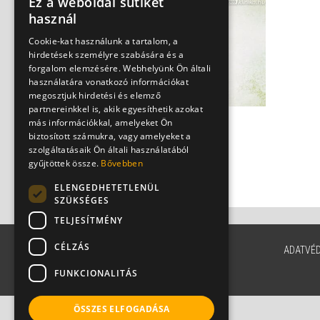
Ez a weboldal sütiket
használ
Cookie-kat használunk a tartalom, a
hirdetések személyre szabására és a
forgalom elemzésére. Webhelyünk Ön általi
használatára vonatkozó információkat
megosztjuk hirdetési és elemző
partnereinkkel is, akik egyesíthetik azokat
más információkkal, amelyeket Ön
Madarak, disznók és
biztosított számukra, vagy amelyeket a
emberek - az influenza
szolgáltatásaik Ön általi használatából
közös halmazai
gyűjtöttek össze.
Bővebben
Dr. Szlávik János
ELENGEDHETETLENÜL
SZÜKSÉGES
TELJESÍTMÉNY
CÉLZÁS
ADATVÉ
FUNKCIONALITÁS
ÖSSZES ELFOGADÁSA