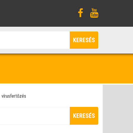
KERESÉS
vírusfertőzés
KERESÉS