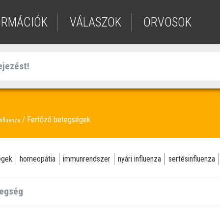
ORMÁCIÓK
VÁLASZOK
ORVOSOK
Fertőző betegségek
nfluenza
égek
homeopátia
immunrendszer
nyári influenza
sertésinfluenza