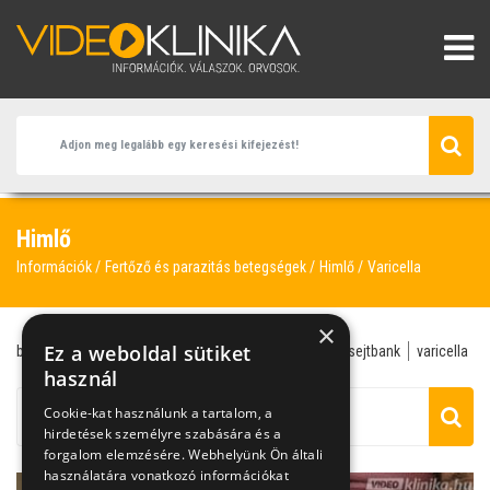
Himlő
Információk
Fertőző és parazitás betegségek
Himlő
Varicella
×
Ez a weboldal sütiket
bárányhimlő
himlő
hólyagos bőr
homeopátia
sejtbank
varicella
használ
Cookie-kat használunk a tartalom, a
hirdetések személyre szabására és a
forgalom elemzésére. Webhelyünk Ön általi
használatára vonatkozó információkat