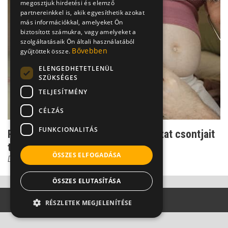
megosztjuk hirdetési és elemző
partnereinkkel is, akik egyesíthetik azokat
más információkkal, amelyeket Ön
biztosított számukra, vagy amelyeket a
szolgáltatásaik Ön általi használatából
Bővebben
gyűjtöttek össze.
ELENGEDHETETLENÜL
SZÜKSÉGES
TELJESÍTMÉNY
CÉLZÁS
FUNKCIONALITÁS
Rombolás az anyaméhben - a magzat csontjait
tönkretevő vírus
ÖSSZES ELFOGADÁSA
Dr. Czeizel Endre
ÖSSZES ELUTASÍTÁSA
RÉSZLETEK MEGJELENÍTÉSE