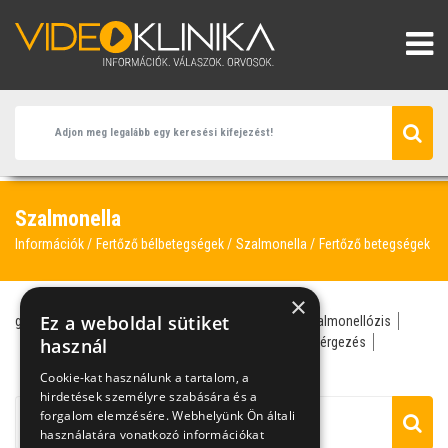
Szalmonella
Információk
Fertőző bélbetegségek
Szalmonella
Fertőző betegségek
×
Ez a weboldal sütiket
gasztroenterológus
hasmenés
szalmonella
szalmonellózis
camphylobakter
használ
dizentéria
endoszkópia
ételmérgezés
fertőző betegségek
infektológus
Cookie-kat használunk a tartalom, a
hirdetések személyre szabására és a
forgalom elemzésére. Webhelyünk Ön általi
használatára vonatkozó információkat