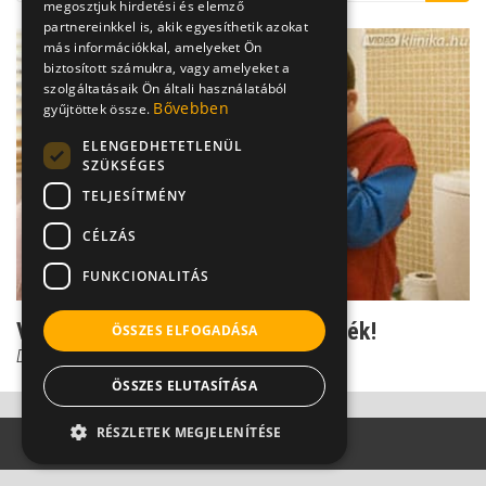
megosztjuk hirdetési és elemző
partnereinkkel is, akik egyesíthetik azokat
más információkkal, amelyeket Ön
biztosított számukra, vagy amelyeket a
szolgáltatásaik Ön általi használatából
Bővebben
gyűjtöttek össze.
ELENGEDHETETLENÜL
SZÜKSÉGES
TELJESÍTMÉNY
CÉLZÁS
FUNKCIONALITÁS
Vírusos hasmenés - nem gyerekjáték!
ÖSSZES ELFOGADÁSA
Dr. Szlávik János
ÖSSZES ELUTASÍTÁSA
RÉSZLETEK MEGJELENÍTÉSE