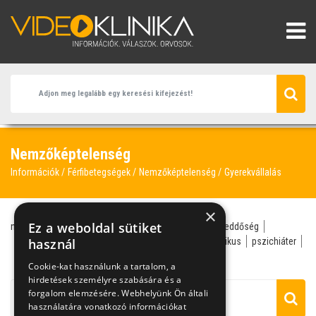
Nemzőképtelenség
Információk
Férfibetegségek
Nemzőképtelenség
Gyerekvállalás
×
Ez a weboldal sütiket
nemzőképtelenség
meddőség
férfiasság
férfimeddőség
gyerekvállalás
használ
menzesz
ondósejt
orvos genetikus
pszichiáter
urológus
Cookie-kat használunk a tartalom, a
hirdetések személyre szabására és a
forgalom elemzésére. Webhelyünk Ön általi
használatára vonatkozó információkat