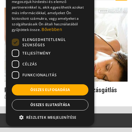
megosztjuk hirdetési és elemző
partnereinkkel is, akik egyesíthetik azokat
más információkkal, amelyeket Ön
biztosított számukra, vagy amelyeket a
szolgáltatásaik Ön általi használatából
Bővebben
gyűjtöttek össze.
ELENGEDHETETLENÜL
SZÜKSÉGES
TELJESÍTMÉNY
CÉLZÁS
FUNKCIONALITÁS
Reverzibilis vs irreverzibilis fogamzásgátlás
ÖSSZES ELFOGADÁSA
Dr. Major Tamás
ÖSSZES ELUTASÍTÁSA
RÉSZLETEK MEGJELENÍTÉSE