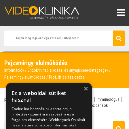
Pajzsmirigy-alulműködés
Információk
Endokrin, táplálkozási és anyagcsere-betegségek
Pajzsmirigy-alulműködés
Prof. dr. balázs csaba
×
Ez a weboldal sütiket
használ
pajzsmirigy-alulműködés
pajzsmirigy
homeopátia
immunológus
jód
Prof. Dr. Balázs Csaba
agyalapi mirigy
antioxidánsok
Cookie-kat használunk a tartalom, a
autoimmun betegség
belgyógyász
hirdetések személyre szabására és a
forgalom elemzésére. Webhelyünk Ön általi
használatára vonatkozó információkat