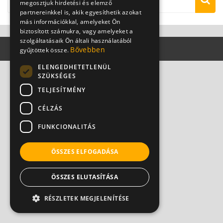
megosztjuk hirdetési és elemző
partnereinkkel is, akik egyesíthetik azokat
más információkkal, amelyeket Ön
biztosított számukra, vagy amelyeket a
szolgáltatásaik Ön általi használatából
Bővebben
gyűjtöttek össze.
ELENGEDHETETLENÜL
SZÜKSÉGES
TELJESÍTMÉNY
CÉLZÁS
FUNKCIONALITÁS
ÖSSZES ELFOGADÁSA
ÖSSZES ELUTASÍTÁSA
RÉSZLETEK MEGJELENÍTÉSE