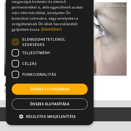
megosztjuk hirdetési és elemző
partnereinkkel is, akik egyesíthetik azokat
más információkkal, amelyeket Ön
biztosított számukra, vagy amelyeket a
szolgáltatásaik Ön általi használatából
Bővebben
gyűjtöttek össze.
ELENGEDHETETLENÜL
SZÜKSÉGES
TELJESÍTMÉNY
CÉLZÁS
FUNKCIONALITÁS
A dülledt szem szövődményei
ÖSSZES ELFOGADÁSA
Dr. Őri Zsolt
ÖSSZES ELUTASÍTÁSA
RÉSZLETEK MEGJELENÍTÉSE