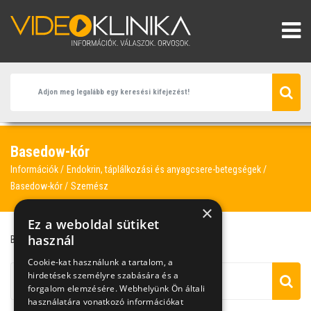
Basedow-kór
Információk
Endokrin, táplálkozási és anyagcsere-betegségek
Basedow-kór
Szemész
×
Ez a weboldal sütiket
használ
Basedow-kór
csőlátás
szemész
Cookie-kat használunk a tartalom, a
hirdetések személyre szabására és a
forgalom elemzésére. Webhelyünk Ön általi
használatára vonatkozó információkat