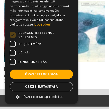
megosztjuk hirdetési és elemző
partnereinkkel is, akik egyesíthetik azokat
más információkkal, amelyeket Ön
biztosított számukra, vagy amelyeket a
szolgáltatásaik Ön általi használatából
Bővebben
gyűjtöttek össze.
ELENGEDHETETLENÜL
SZÜKSÉGES
TELJESÍTMÉNY
CÉLZÁS
FUNKCIONALITÁS
Dr. Szántó: Meddig lehet küzdeni a
ÖSSZES ELFOGADÁSA
végbélrákkal?
Dr. Szántó István
ÖSSZES ELUTASÍTÁSA
RÉSZLETEK MEGJELENÍTÉSE