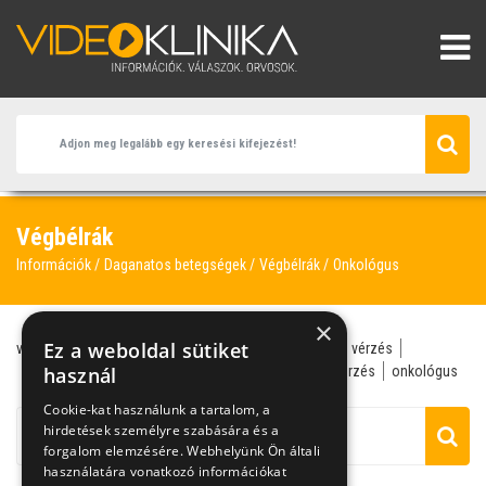
Végbélrák
Információk
Daganatos betegségek
Végbélrák
Onkológus
×
Ez a weboldal sütiket
végbélrák
daganat
polip
proktológus
végbél
vérzés
családi halmozódás
használ
daganatos betegségek
elvérzés
onkológus
Cookie-kat használunk a tartalom, a
hirdetések személyre szabására és a
forgalom elemzésére. Webhelyünk Ön általi
használatára vonatkozó információkat