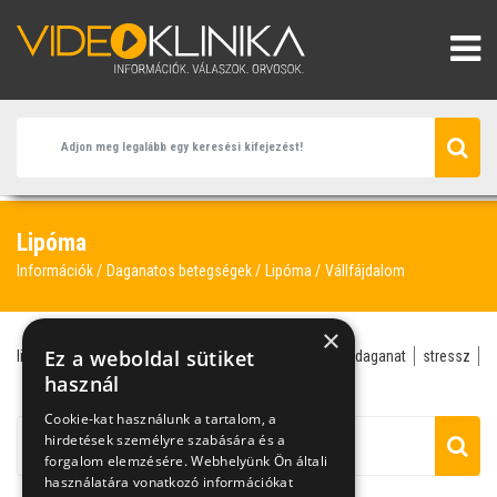
Lipóma
Információk
Daganatos betegségek
Lipóma
Vállfájdalom
×
Ez a weboldal sütiket
lipóma
atheroma
fibróma
ganglion
jóindulatú daganat
stressz
vállfájdalom
használ
zsírcsomó
Cookie-kat használunk a tartalom, a
hirdetések személyre szabására és a
forgalom elemzésére. Webhelyünk Ön általi
használatára vonatkozó információkat