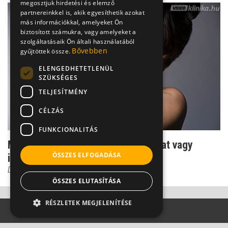
megosztjuk hirdetési és elemző
partnereinkkel is, akik egyesíthetik azokat
más információkkal, amelyeket Ön
biztosított számukra, vagy amelyeket a
szolgáltatásaik Ön általi használatából
Bővebben
gyűjtöttek össze.
ELENGEDHETETLENÜL
SZÜKSÉGES
TELJESÍTMÉNY
CÉLZÁS
FUNKCIONALITÁS
Mi okozza a hátfájásom: zsírdaganat vagy
ÖSSZES ELFOGADÁSA
izomcsomó?
Dr. Szabó-Kocsis Krisztina
ÖSSZES ELUTASÍTÁSA
RÉSZLETEK MEGJELENÍTÉSE