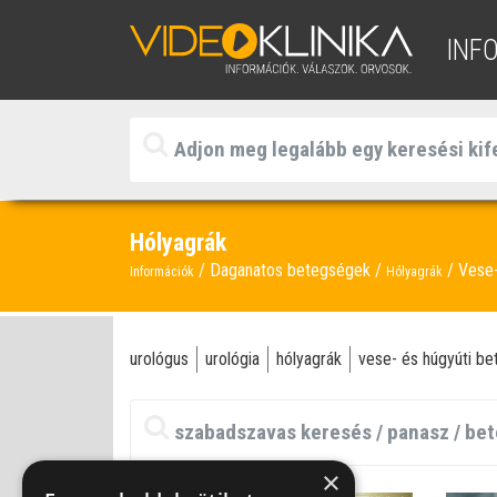
INF
Hólyagrák
Daganatos betegségek
Vese-
Információk
Hólyagrák
urológus
urológia
hólyagrák
vese- és húgyúti b
×