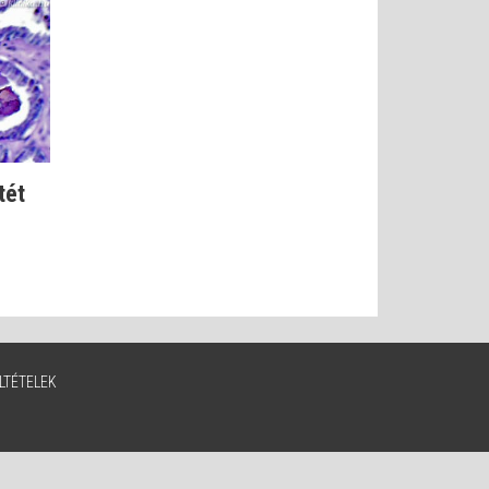
tét
LTÉTELEK