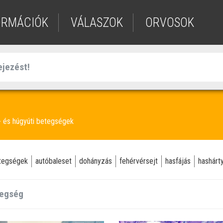
ORMÁCIÓK
VÁLASZOK
ORVOSOK
 és húgyúti betegségek
etegségek
autóbaleset
dohányzás
fehérvérsejt
hasfájás
hashárt