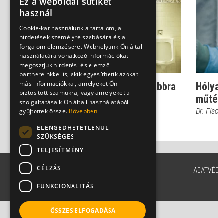
Ez a weboldal sütiket
használ
Cookie-kat használunk a tartalom, a
hirdetések személyre szabására és a
forgalom elemzésére. Webhelyünk Ön általi
használatára vonatkozó információkat
megosztjuk hirdetési és elemző
partnereinkkel is, akik egyesíthetik azokat
más információkkal, amelyeket Ön
Vérvizelés: A legrosszabbra
Hólya
biztosított számukra, vagy amelyeket a
gondolj!
műté
szolgáltatásaik Ön általi használatából
Dr. Fischer Gábor
Dr. Fis
gyűjtöttek össze.
Bővebben
ELENGEDHETETLENÜL
SZÜKSÉGES
TELJESÍTMÉNY
CÉLZÁS
ADATVÉ
FUNKCIONALITÁS
ÖSSZES ELFOGADÁSA