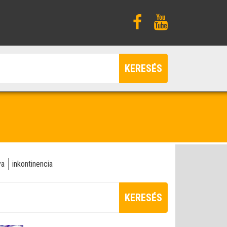
KERESÉS
ya
inkontinencia
KERESÉS