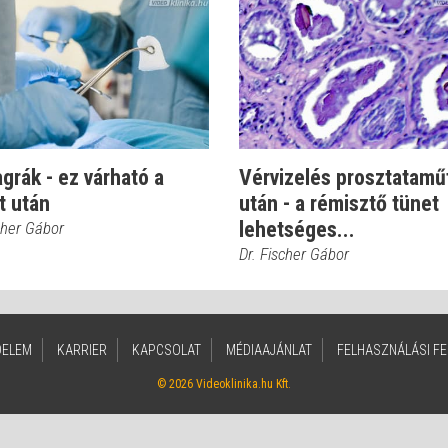
grák - ez várható a
Vérvizelés prosztatamű
t után
után - a rémisztő tünet
lehetséges...
cher Gábor
Dr. Fischer Gábor
DELEM
KARRIER
KAPCSOLAT
MÉDIAAJÁNLAT
FELHASZNÁLÁSI FE
© 2026 Videoklinika.hu Kft.