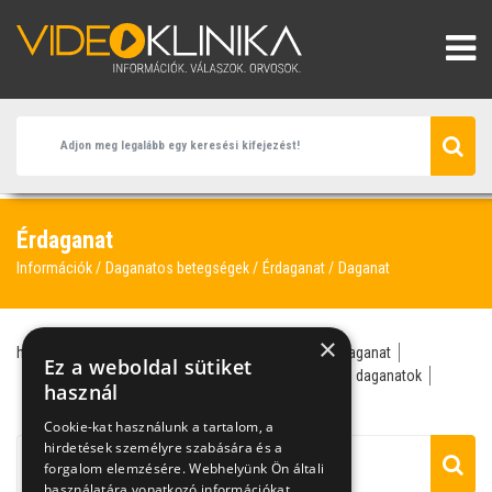
Érdaganat
Információk
Daganatos betegségek
Érdaganat
Daganat
×
hemangióma
érdaganat
szemész
anyajegy
daganat
Ez a weboldal sütiket
érburjánzás
fül-orr-gégész
fülzúgás
jóindulatú daganatok
használ
sebész
Cookie-kat használunk a tartalom, a
hirdetések személyre szabására és a
forgalom elemzésére. Webhelyünk Ön általi
használatára vonatkozó információkat