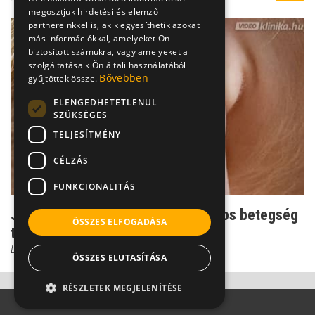
megosztjuk hirdetési és elemző
partnereinkkel is, akik egyesíthetik azokat
más információkkal, amelyeket Ön
biztosított számukra, vagy amelyeket a
szolgáltatásaik Ön általi használatából
Bővebben
gyűjtöttek össze.
ELENGEDHETETLENÜL
SZÜKSÉGES
TELJESÍTMÉNY
CÉLZÁS
FUNKCIONALITÁS
Jól hallható szívdobbanások? Súlyos betegség
ÖSSZES ELFOGADÁSA
tünete is lehet...
Dr. Helfferich Frigyes
ÖSSZES ELUTASÍTÁSA
RÉSZLETEK MEGJELENÍTÉSE