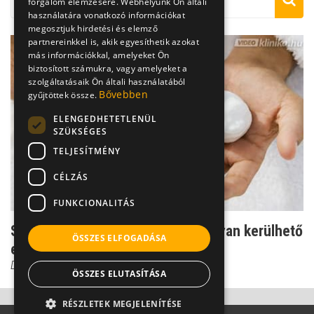
forgalom elemzésére. Webhelyünk Ön általi
használatára vonatkozó információkat
megosztjuk hirdetési és elemző
partnereinkkel is, akik egyesíthetik azokat
más információkkal, amelyeket Ön
biztosított számukra, vagy amelyeket a
szolgáltatásaik Ön általi használatából
Bővebben
gyűjtöttek össze.
ELENGEDHETETLENÜL
SZÜKSÉGES
TELJESÍTMÉNY
CÉLZÁS
FUNKCIONALITÁS
Szőrtelenítés a bikinivonalon: hogyan kerülhető
ÖSSZES ELFOGADÁSA
el a szőrtüs...
Dr. Tisza Tímea
ÖSSZES ELUTASÍTÁSA
RÉSZLETEK MEGJELENÍTÉSE