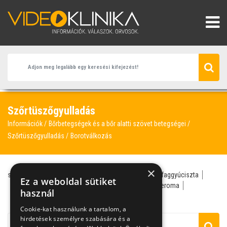
Szőrtüszőgyulladás
Információk
Bőrbetegségek és a bőr alatti szövet betegségei
Szőrtüszőgyulladás
Borotválkozás
×
szőrtüszőgyulladás
bőrgyógyász
szőrtelenítés
faggyúciszta
Ez a weboldal sütiket
fül-orr-gégész
nemi betegség
akne
árpa
atheroma
használ
borotválkozás
Cookie-kat használunk a tartalom, a
hirdetések személyre szabására és a