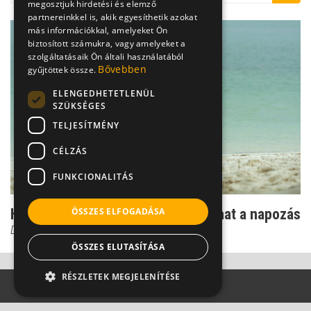
megosztjuk hirdetési és elemző
partnereinkkel is, akik egyesíthetik azokat
más információkkal, amelyeket Ön
biztosított számukra, vagy amelyeket a
szolgáltatásaik Ön általi használatából
Bővebben
gyűjtöttek össze.
ELENGEDHETETLENÜL
SZÜKSÉGES
TELJESÍTMÉNY
CÉLZÁS
FUNKCIONALITÁS
Herpesz és bőrgomba: ezzel is járhat a napozás
ÖSSZES ELFOGADÁSA
Dr. Héczey András
ÖSSZES ELUTASÍTÁSA
RÉSZLETEK MEGJELENÍTÉSE