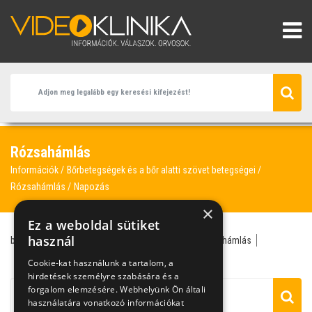
Rózsahámlás
Információk
Bőrbetegségek és a bőr alatti szövet betegségei
Rózsahámlás
Napozás
×
Ez a weboldal sütiket
használ
bőr- és nemi gyógyász
bőrkiütés
herpesz
rózsahámlás
bőrgomba
napozás
Cookie-kat használunk a tartalom, a
hirdetések személyre szabására és a
forgalom elemzésére. Webhelyünk Ön általi
használatára vonatkozó információkat