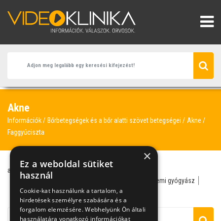
Akne
Információk
Bőrbetegségek és a bőr alatti szövet betegségei
Akne
Faggyúciszta
×
Ez a weboldal sütiket
akne
pattanás
bőrgyógyász
mitesszer
használ
bőrgyógyász-kozmetológus
atheroma
bőr- és nemi gyógyász
Cookie-kat használunk a tartalom, a
bőrkinövés
faggyúciszta
háziorvos
hirdetések személyre szabására és a
forgalom elemzésére. Webhelyünk Ön általi
használatára vonatkozó információkat