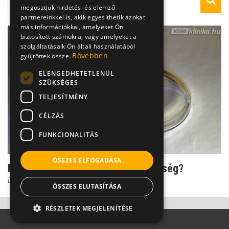
megosztjuk hirdetési és elemző
partnereinkkel is, akik egyesíthetik azokat
más információkkal, amelyeket Ön
biztosított számukra, vagy amelyeket a
szolgáltatásaik Ön általi használatából
Bővebben
gyűjtöttek össze.
ELENGEDHETETLENÜL
SZÜKSÉGES
TELJESÍTMÉNY
CÉLZÁS
FUNKCIONALITÁS
ÖSSZES ELFOGADÁSA
Mi ez itt: Pattanás vagy nemibetegség?
Dr. Tisza Tímea
ÖSSZES ELUTASÍTÁSA
RÉSZLETEK MEGJELENÍTÉSE