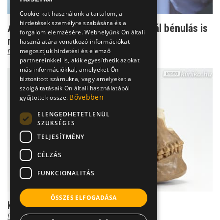
Cookie-kat használunk a tartalom, a
hirdetések személyre szabására és a
Agyvérzés - ezért alakul ki sokaknál bénulás is
forgalom elemzésére. Webhelyünk Ön általi
miatta
használatára vonatkozó információkat
megosztjuk hirdetési és elemző
Dr. Ertsey Csaba
partnereinkkel is, akik egyesíthetik azokat
más információkkal, amelyeket Ön
biztosított számukra, vagy amelyeket a
szolgáltatásaik Ön általi használatából
Bővebben
gyűjtöttek össze.
ELENGEDHETETLENÜL
SZÜKSÉGES
TELJESÍTMÉNY
CÉLZÁS
FUNKCIONALITÁS
ÖSSZES ELFOGADÁSA
Koponyasérülés diagnózisa
Dr. Gulyás Károly