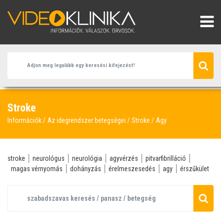
Stroke
Információk
Az idegrendszer betegségei
Stroke
Agy
stroke
neurológus
neurológia
agyvérzés
pitvarfibrilláció
magas vérnyomás
dohányzás
érelmeszesedés
agy
érszűkület