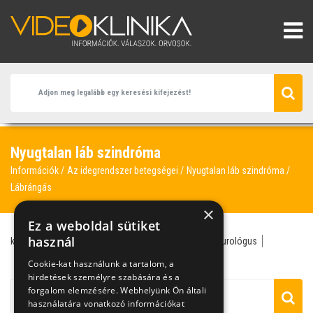
Nyugtalan láb szindróma
Információk
Az idegrendszer betegségei
Nyugtalan láb szindróma
Lábrángás
×
Ez a weboldal sütiket
használ
kalcium
lábrángás
magnézium
neurológia
neurológus
zsibbadás
Cookie-kat használunk a tartalom, a
hirdetések személyre szabására és a
forgalom elemzésére. Webhelyünk Ön általi
használatára vonatkozó információkat