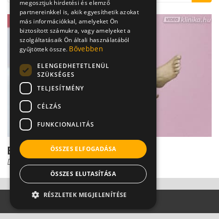
megosztjuk hirdetési és elemző
partnereinkkel is, akik egyesíthetik azokat
más információkkal, amelyeket Ön
biztosított számukra, vagy amelyeket a
szolgáltatásaik Ön általi használatából
Bővebben
gyűjtöttek össze.
ELENGEDHETETLENÜL
SZÜKSÉGES
TELJESÍTMÉNY
CÉLZÁS
FUNKCIONALITÁS
Ezért rángatózhat a láb
ÖSSZES ELFOGADÁSA
Dr. Ertsey Csaba
ÖSSZES ELUTASÍTÁSA
RÉSZLETEK MEGJELENÍTÉSE