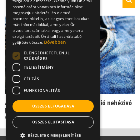
forgalom elemzésére. Webhelyünk Ön általi
használatára vonatkozó információkat
megosztjuk hirdetési és elemző
partnereinkkel is, akik egyesíthetik azokat
más információkkal, amelyeket Ön
biztosított számukra, vagy amelyeket a
szolgáltatásaik Ön általi használatából
Bővebben
gyűjtöttek össze.
ELENGEDHETETLENÜL
SZÜKSÉGES
TELJESÍTMÉNY
CÉLZÁS
FUNKCIONALITÁS
Az alkoholizmus előszobája - 1 millió nehézivó
ÖSSZES ELFOGADÁSA
hazánkban
Prof. Dr. Simon Tamás
ÖSSZES ELUTASÍTÁSA
RÉSZLETEK MEGJELENÍTÉSE