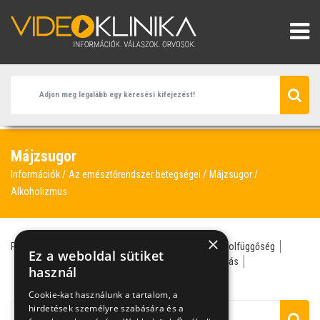
Májzsugor
Információk
Az emésztőrendszer betegségei
Májzsugor
Alkoholizmus
×
Prof. Dr. Simon Tamás
májzsugor
alkohol
alkoholfüggőség
Ez a weboldal sütiket
alkoholista
alkoholizmus
alkoholos májkárosodás
használ
gasztroenterológus
májkárosodás
májrák
Cookie-kat használunk a tartalom, a
hirdetések személyre szabására és a