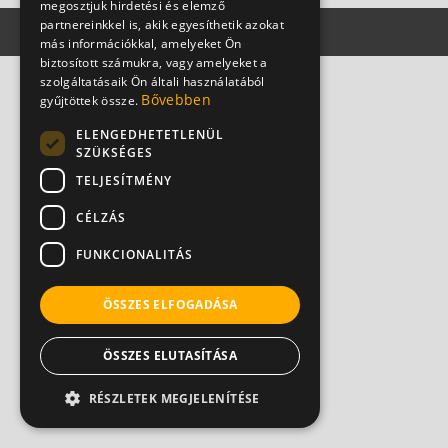
megosztjuk hirdetési és elemző
partnereinkkel is, akik egyesíthetik azokat
más információkkal, amelyeket Ön
biztosított számukra, vagy amelyeket a
szolgáltatásaik Ön általi használatából
Bővebben
gyűjtöttek össze.
ELENGEDHETETLENÜL
SZÜKSÉGES
TELJESÍTMÉNY
CÉLZÁS
FUNKCIONALITÁS
ÖSSZES ELFOGADÁSA
ÖSSZES ELUTASÍTÁSA
RÉSZLETEK MEGJELENÍTÉSE