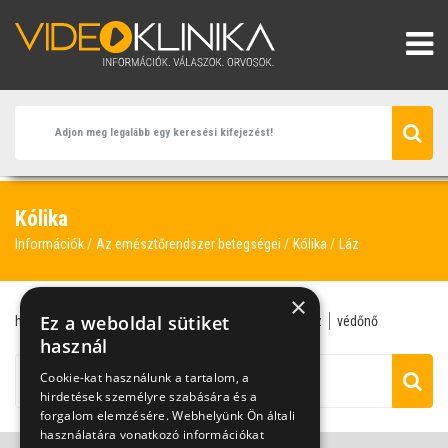
Kólika
Információk
Az emésztőrendszer betegségei
Kólika
Láz
×
Ez a weboldal sütiket
hasfájás
kólika
csecsemőkor
homeopátia
láz
védőnő
használ
Cookie-kat használunk a tartalom, a
hirdetések személyre szabására és a
forgalom elemzésére. Webhelyünk Ön általi
használatára vonatkozó információkat