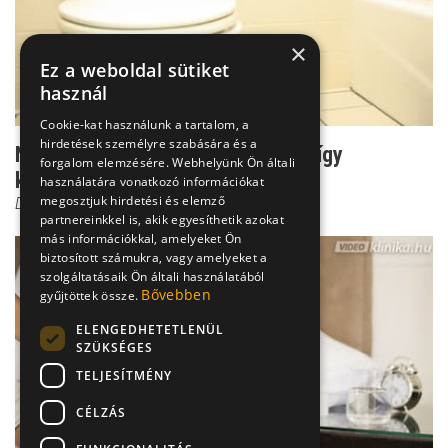
×
Ez a weboldal sütiket
használ
Cookie-kat használunk a tartalom, a
hirdetések személyre szabására és a
Nyári gyomorrontás gyerekeknél - így
forgalom elemzésére. Webhelyünk Ön általi
küzdhetsz a tünetek ell...
használatára vonatkozó információkat
megosztjuk hirdetési és elemző
Dr. Bókay János
partnereinkkel is, akik egyesíthetik azokat
más információkkal, amelyeket Ön
biztosított számukra, vagy amelyeket a
szolgáltatásaik Ön általi használatából
Bővebben
gyűjtöttek össze.
ELENGEDHETETLENÜL
SZÜKSÉGES
TELJESÍTMÉNY
CÉLZÁS