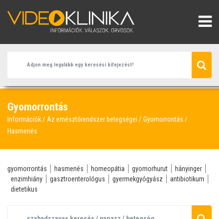
Gyomorrontás
Információk
Az emésztőrendszer betegségei
Gyomorrontás
Hasmenés
gyomorrontás
hasmenés
homeopátia
gyomorhurut
hányinger
enzimhiány
gasztroenterológus
gyermekgyógyász
antibiotikum
dietetikus