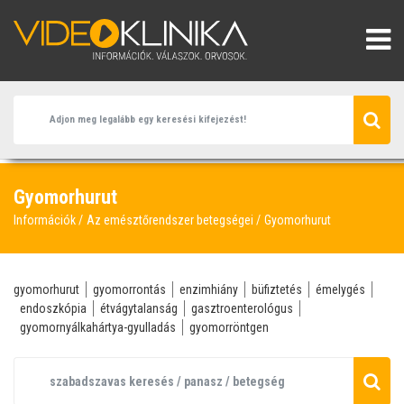
Gyomorhurut
Információk
Az emésztőrendszer betegségei
Gyomorhurut
gyomorhurut
gyomorrontás
enzimhiány
büfiztetés
émelygés
endoszkópia
étvágytalanság
gasztroenterológus
gyomornyálkahártya-gyulladás
gyomorröntgen