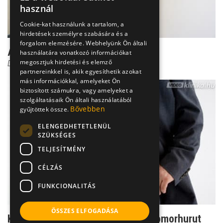
használ
Cookie-kat használunk a tartalom, a
hirdetések személyre szabására és a
forgalom elemzésére. Webhelyünk Ön általi
A gyomorhurut diagnózisa
használatára vonatkozó információkat
megosztjuk hirdetési és elemző
Dr. Bene László
partnereinkkel is, akik egyesíthetik azokat
más információkkal, amelyeket Ön
biztosított számukra, vagy amelyeket a
szolgáltatásaik Ön általi használatából
Bővebben
gyűjtöttek össze.
ELENGEDHETETLENÜL
SZÜKSÉGES
TELJESÍTMÉNY
CÉLZÁS
FUNKCIONALITÁS
ÖSSZES ELFOGADÁSA
Kínzó gyomorrontás - a heveny gyomorhurut