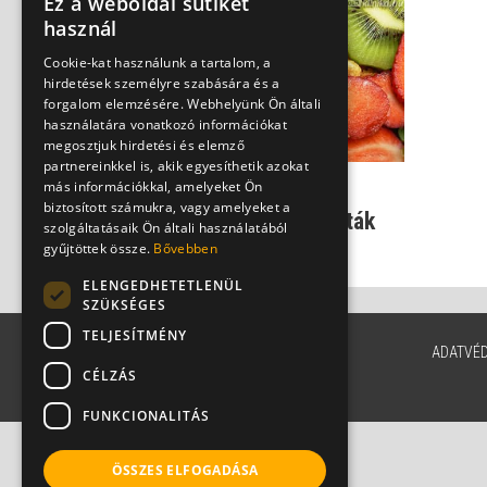
Ez a weboldal sütiket
használ
Cookie-kat használunk a tartalom, a
hirdetések személyre szabására és a
forgalom elemzésére. Webhelyünk Ön általi
használatára vonatkozó információkat
megosztjuk hirdetési és elemző
partnereinkkel is, akik egyesíthetik azokat
más információkkal, amelyeket Ön
Ezért viselik meg a
biztosított számukra, vagy amelyeket a
tápcsatornát a divatdiéták
szolgáltatásaik Ön általi használatából
Dr. Beró Mariann
gyűjtöttek össze.
Bővebben
ELENGEDHETETLENÜL
SZÜKSÉGES
TELJESÍTMÉNY
ADATVÉ
CÉLZÁS
FUNKCIONALITÁS
ÖSSZES ELFOGADÁSA