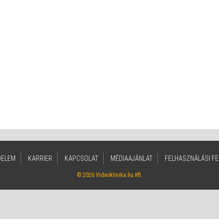
DELEM
KARRIER
KAPCSOLAT
MÉDIAAJÁNLAT
FELHASZNÁLÁSI FE
© 2026 Videoklinika.hu Kft.