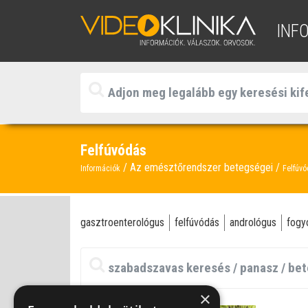
INF
Felfúvódás
Az emésztőrendszer betegségei
Információk
Felfúv
gasztroenterológus
felfúvódás
andrológus
fogy
×