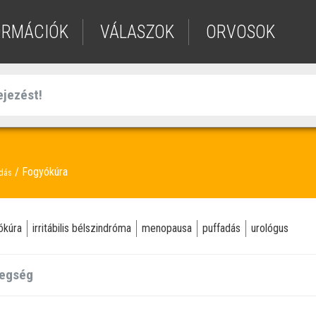
ORMÁCIÓK
VÁLASZOK
ORVOSOK
Fogyókúra
ódás
ókúra
irritábilis bélszindróma
menopausa
puffadás
urológus