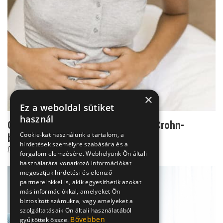
×
Ez a weboldal sütiket
használ
Gyötrelmes bélgyulladás - ilyen a Crohn-
Cookie-kat használunk a tartalom, a
betegség
hirdetések személyre szabására és a
Dr. Beró Mariann
forgalom elemzésére. Webhelyünk Ön általi
használatára vonatkozó információkat
megosztjuk hirdetési és elemző
partnereinkkel is, akik egyesíthetik azokat
más információkkal, amelyeket Ön
biztosított számukra, vagy amelyeket a
szolgáltatásaik Ön általi használatából
Bővebben
gyűjtöttek össze.