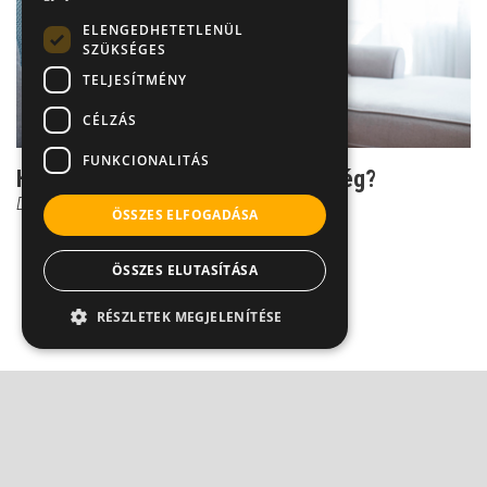
ELENGEDHETETLENÜL
SZÜKSÉGES
TELJESÍTMÉNY
CÉLZÁS
FUNKCIONALITÁS
Hogyan kezelhető a Crohn-betegség?
Dr. Bene László
ÖSSZES ELFOGADÁSA
ÖSSZES ELUTASÍTÁSA
RÉSZLETEK MEGJELENÍTÉSE