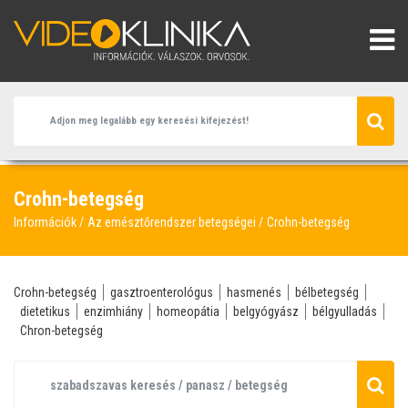
Crohn-betegség
Információk
Az emésztőrendszer betegségei
Crohn-betegség
Crohn-betegség
gasztroenterológus
hasmenés
bélbetegség
dietetikus
enzimhiány
homeopátia
belgyógyász
bélgyulladás
Chron-betegség