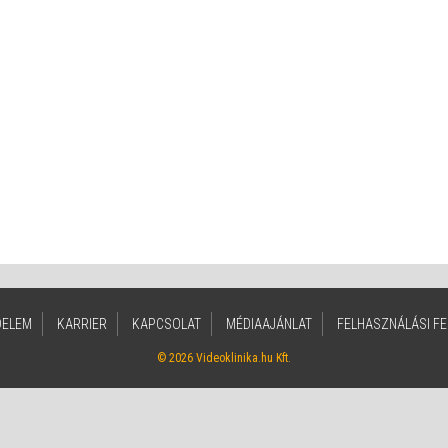
DELEM
KARRIER
KAPCSOLAT
MÉDIAAJÁNLAT
FELHASZNÁLÁSI FE
© 2026 Videoklinika.hu Kft.