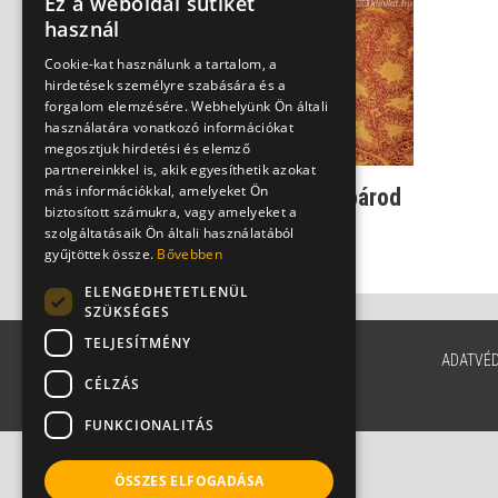
Ez a weboldal sütiket
használ
Cookie-kat használunk a tartalom, a
hirdetések személyre szabására és a
forgalom elemzésére. Webhelyünk Ön általi
használatára vonatkozó információkat
megosztjuk hirdetési és elemző
partnereinkkel is, akik egyesíthetik azokat
más információkkal, amelyeket Ön
Dr. Tisza: Ezért csíp a párod
biztosított számukra, vagy amelyeket a
spermája!
szolgáltatásaik Ön általi használatából
Dr. Tisza Tímea
gyűjtöttek össze.
Bővebben
ELENGEDHETETLENÜL
SZÜKSÉGES
TELJESÍTMÉNY
ADATVÉ
CÉLZÁS
FUNKCIONALITÁS
ÖSSZES ELFOGADÁSA