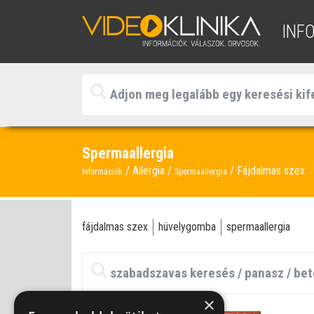
INF
Spermaallergia
Allergia
Fájdalmas szex
Információk
Spermaallergia
fájdalmas szex
hüvelygomba
spermaallergia
×