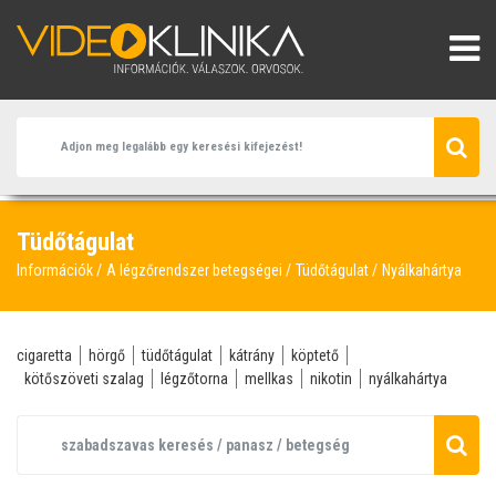
Tüdőtágulat
Információk
A légzőrendszer betegségei
Tüdőtágulat
Nyálkahártya
cigaretta
hörgő
tüdőtágulat
kátrány
köptető
kötőszöveti szalag
légzőtorna
mellkas
nikotin
nyálkahártya