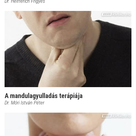
Dr. Helfferich Frigyes
A mandulagyulladás terápiája
Dr. Móri István Péter