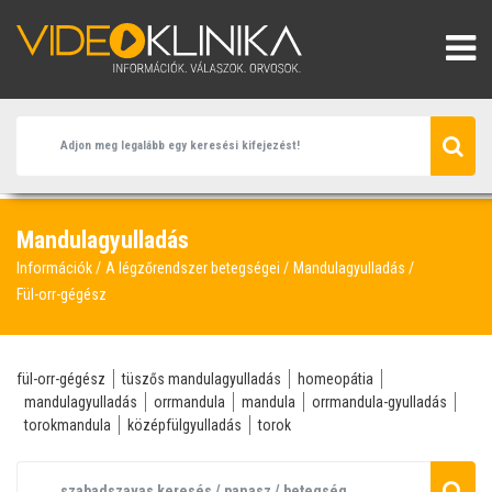
Mandulagyulladás
Információk
A légzőrendszer betegségei
Mandulagyulladás
Fül-orr-gégész
fül-orr-gégész
tüszős mandulagyulladás
homeopátia
mandulagyulladás
orrmandula
mandula
orrmandula-gyulladás
torokmandula
középfülgyulladás
torok