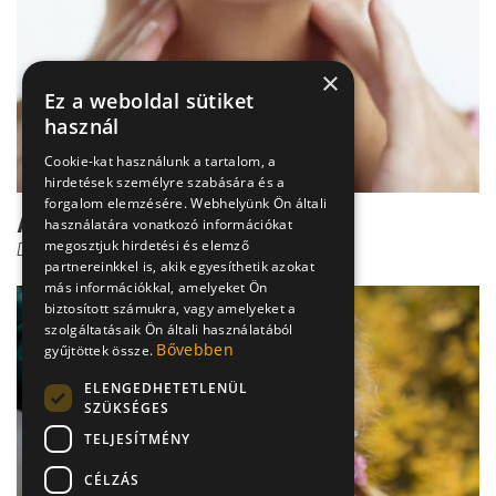
×
Ez a weboldal sütiket
használ
Cookie-kat használunk a tartalom, a
hirdetések személyre szabására és a
forgalom elemzésére. Webhelyünk Ön általi
A mandulagyulladás
használatára vonatkozó információkat
megosztjuk hirdetési és elemző
Dr. Móri István Péter
partnereinkkel is, akik egyesíthetik azokat
más információkkal, amelyeket Ön
biztosított számukra, vagy amelyeket a
szolgáltatásaik Ön általi használatából
Bővebben
gyűjtöttek össze.
ELENGEDHETETLENÜL
SZÜKSÉGES
TELJESÍTMÉNY
CÉLZÁS