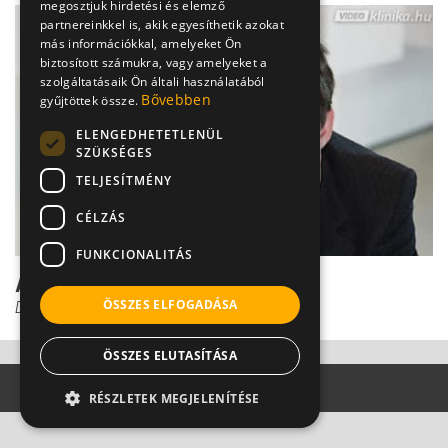
megosztjuk hirdetési és elemző
partnereinkkel is, akik egyesíthetik azokat
más információkkal, amelyeket Ön
biztosított számukra, vagy amelyeket a
szolgáltatásaik Ön általi használatából
Bővebben
gyűjtöttek össze.
ELENGEDHETETLENÜL
SZÜKSÉGES
TELJESÍTMÉNY
CÉLZÁS
FUNKCIONALITÁS
Az álmatlanság kezelése
ÖSSZES ELFOGADÁSA
Dr. Kiss Gábor
ÖSSZES ELUTASÍTÁSA
RÉSZLETEK MEGJELENÍTÉSE