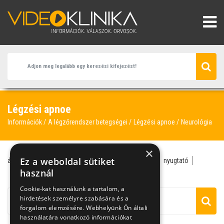
Légzési apnoe
Információk
A légzőrendszer betegségei
Légzési apnoe
Neurológia
×
Ez a weboldal sütiket
álmatlanság
alváshigiénia
alvásidő
neurológia
nyugtató
stressz
használ
Cookie-kat használunk a tartalom, a
hirdetések személyre szabására és a
forgalom elemzésére. Webhelyünk Ön általi
használatára vonatkozó információkat