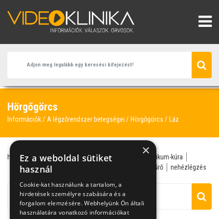
Hörgőgörcs
Információk
A légzőrendszer betegségei
Hörgőgörcs
Láz
×
Ez a weboldal sütiket
hörgőgörcs
tüdőgyógyász
antibiotikum
antibiotikum-kúra
cigaretta
használ
gyermekgyógyász
hörgő
láz
légszűrő
nehézlégzés
Cookie-kat használunk a tartalom, a
hirdetések személyre szabására és a
forgalom elemzésére. Webhelyünk Ön általi
használatára vonatkozó információkat