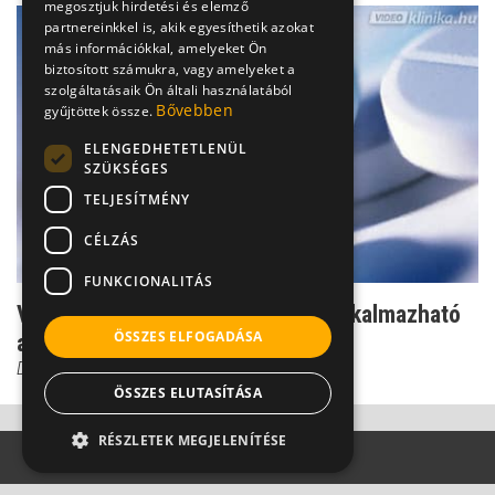
megosztjuk hirdetési és elemző
partnereinkkel is, akik egyesíthetik azokat
más információkkal, amelyeket Ön
biztosított számukra, vagy amelyeket a
szolgáltatásaik Ön általi használatából
Bővebben
gyűjtöttek össze.
ELENGEDHETETLENÜL
SZÜKSÉGES
TELJESÍTMÉNY
CÉLZÁS
FUNKCIONALITÁS
Vigyázat: így is hathat a helyileg alkalmazható
ÖSSZES ELFOGADÁSA
antibiotikum...
Dr. Bókay János
ÖSSZES ELUTASÍTÁSA
RÉSZLETEK MEGJELENÍTÉSE