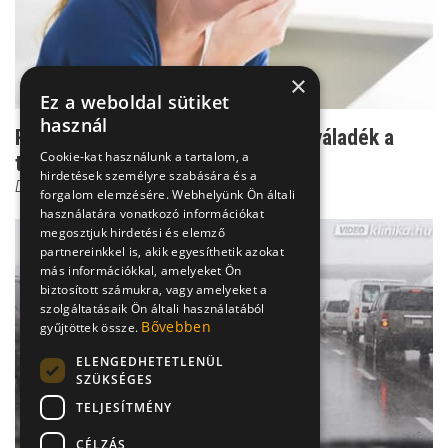
×
Ez a weboldal sütiket
használ
Rémisztő hörgőtisztulás - gyanús váladék a
Cookie-kat használunk a tartalom, a
tüdőben
hirdetések személyre szabására és a
Dr. Mucsi János
forgalom elemzésére. Webhelyünk Ön általi
használatára vonatkozó információkat
megosztjuk hirdetési és elemző
partnereinkkel is, akik egyesíthetik azokat
más információkkal, amelyeket Ön
biztosított számukra, vagy amelyeket a
szolgáltatásaik Ön általi használatából
Bővebben
gyűjtöttek össze.
ELENGEDHETETLENÜL
SZÜKSÉGES
TELJESÍTMÉNY
CÉLZÁS