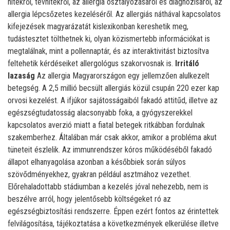
hitekről, tévhitekről, az allergia osztályozásáról és diagnózisáról, az
allergia lépcsőzetes kezeléséről. Az allergiás náthával kapcsolatos
kifejezések magyarázatát kislexikonban kereshetik meg,
tudástesztet tölthetnek ki, olyan közismertebb információkat is
megtalálnak, mint a pollennaptár, és az interaktivitást biztosítva
feltehetik kérdéseiket allergológus szakorvosnak is.
Irritáló
lazaság
Az allergia Magyarországon egy jellemzően alulkezelt
betegség. A 2,5 millió becsült allergiás közül csupán 220 ezer kap
orvosi kezelést. A ifjúkor sajátosságaiból fakadó attitűd, illetve az
egészségtudatosság alacsonyabb foka, a gyógyszerekkel
kapcsolatos averzió miatt a fiatal betegek ritkábban fordulnak
szakemberhez. Általában már csak akkor, amikor a probléma akut
tüneteit észlelik. Az immunrendszer kóros működéséből fakadó
állapot elhanyagolása azonban a későbbiek során súlyos
szövődményekhez, gyakran például asztmához vezethet.
Előrehaladottabb stádiumban a kezelés jóval nehezebb, nem is
beszélve arról, hogy jelentősebb költségeket ró az
egészségbiztosítási rendszerre. Éppen ezért fontos az érintettek
felvilágosítása, tájékoztatása a következmények elkerülése illetve