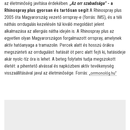
az életminőség javítása érdekében.
„Az orr szabadsága”
- a
Rhinospray plus gyorsan és tartósan segít
A Rhinospray plus
2005 óta Magyarország vezető orrspray-e (forrás: IMS), és a téli
náthás orrdugulás kezelésén túl kiváló megoldást jelent
alkalmazása az allergiás nátha idején is. A Rhinospray plus az
egyetlen olyan Magyarországon forgalmazott orrspray, amelynek
aktív hatóanyaga a tramazolin. Percek alatt és hosszú órákra
megszünteti az orrdugulást: hatását öt perc alatt fejti ki, hatásideje
akár nyolc-tíz óra is lehet. A beteg folytatni tudja megszokott
életét: a pihentető alvással és napközbeni aktív tevékenység
visszaállításával javul az életminősége. Forrás:
„orrmonológ.hu”