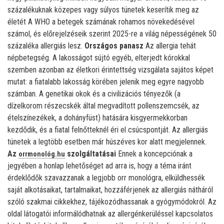
százalékuknak közepes vagy súlyos tünetek keserítik meg az
életét A WHO a betegek számának rohamos növekedésével
számol, és előrejelzéseik szerint 2025-re a világ népességének 50
százaléka allergiás lesz.
Országos panasz
Az allergia tehát
népbetegség. A lakosságot sújtó egyéb, elterjedt kórokkal
szemben azonban az életkori érintettség vizsgálata sajátos képet
mutat: a fiatalabb lakosság körében jelenik meg egyre nagyobb
számban. A genetikai okok és a civilizációs tényezők (a
dízelkorom részecskék által megvadított pollenszemcsék, az
ételszínezékek, a dohányfüst) hatására kisgyermekkorban
kezdődik, és a fiatal felnőtteknél éri el csúcspontját. Az allergiás
tünetek a legtöbb esetben már húszéves kor alatt megjelennek.
Az
szolgáltatásai
Ennek a koncepciónak a
orrmonológ.hu
jegyében a honlap lehetőséget ad arra is, hogy a téma iránt
érdeklődők szavazzanak a legjobb orr monológra, elküldhessék
saját alkotásaikat, tartalmaikat, hozzáférjenek az allergiás nátháról
szóló szakmai cikkekhez, tájékozódhassanak a gyógymódokról. Az
oldal látogatói informálódhatnak az allergénkerüléssel kapcsolatos