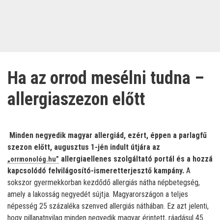
Ha az orrod mesélni tudna –
allergiaszezon előtt
Minden negyedik magyar allergiád, ezért, éppen a parlagfű
szezon előtt, augusztus 1-jén indult útjára az
allergiaellenes szolgáltató portál és a hozzá
„orrmonológ.hu”
kapcsolódó felvilágosító-ismeretterjesztő kampány.
A
sokszor gyermekkorban kezdődő allergiás nátha népbetegség,
amely a lakosság negyedét sújtja. Magyarországon a teljes
népesség 25 százaléka szenved allergiás náthában. Ez azt jelenti,
hogy pillanatnyilag minden negyedik magyar érintett, ráadásul 45