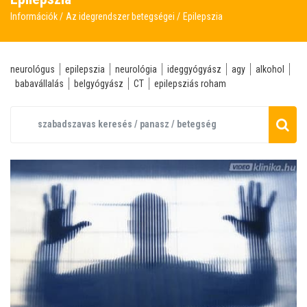
Információk
Az idegrendszer betegségei
Epilepszia
neurológus
epilepszia
neurológia
ideggyógyász
agy
alkohol
babavállalás
belgyógyász
CT
epilepsziás roham