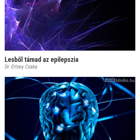
Lesből támad az epilepszia
Dr. Ertsey Csaba