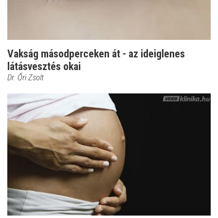
Vakság másodperceken át - az ideiglenes
látásvesztés okai
Dr. Őri Zsolt