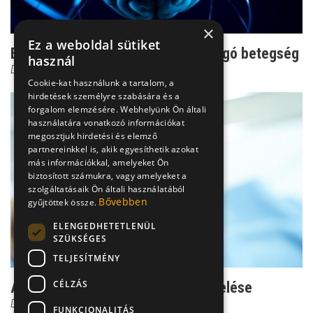
×
Ez a weboldal sütiket
Epilepszia, roham nélkül - a lappangó betegség
használ
Dr. Ertsey Csaba
Cookie-kat használunk a tartalom, a
hirdetések személyre szabására és a
forgalom elemzésére. Webhelyünk Ön általi
használatára vonatkozó információkat
megosztjuk hirdetési és elemző
partnereinkkel is, akik egyesíthetik azokat
más információkkal, amelyeket Ön
biztosított számukra, vagy amelyeket a
szolgáltatásaik Ön általi használatából
Bővebben
gyűjtöttek össze.
ELENGEDHETETLENÜL
SZÜKSÉGES
TELJESÍTMÉNY
CÉLZÁS
A kézremegés gyakori okai és kezelése
Dr. Kiss Gábor
FUNKCIONALITÁS