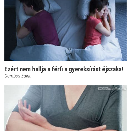
Ezért nem hallja a férfi a gyereksírást éjszaka!
Gombos Edina