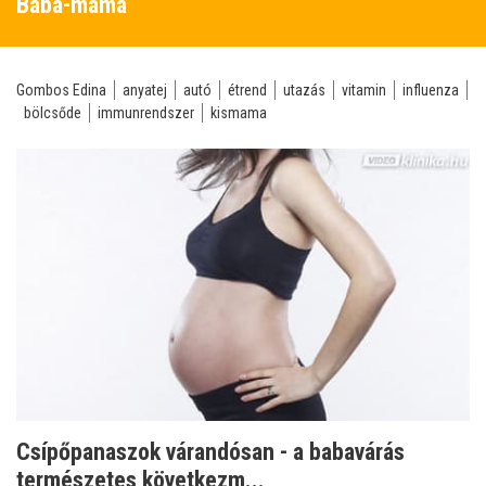
Baba-mama
Gombos Edina
anyatej
autó
étrend
utazás
vitamin
influenza
bölcsőde
immunrendszer
kismama
Csípőpanaszok várandósan - a babavárás
természetes következm...