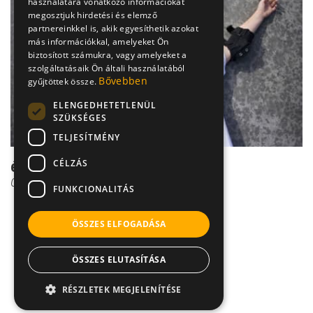
használatára vonatkozó információkat
megosztjuk hirdetési és elemző
partnereinkkel is, akik egyesíthetik azokat
más információkkal, amelyeket Ön
biztosított számukra, vagy amelyeket a
szolgáltatásaik Ön általi használatából
Bővebben
gyűjtöttek össze.
ELENGEDHETETLENÜL
SZÜKSÉGES
TELJESÍTMÉNY
CÉLZÁS
életveszélyes bukósisakok
Gombos Edina
FUNKCIONALITÁS
ÖSSZES ELFOGADÁSA
ÖSSZES ELUTASÍTÁSA
RÉSZLETEK MEGJELENÍTÉSE