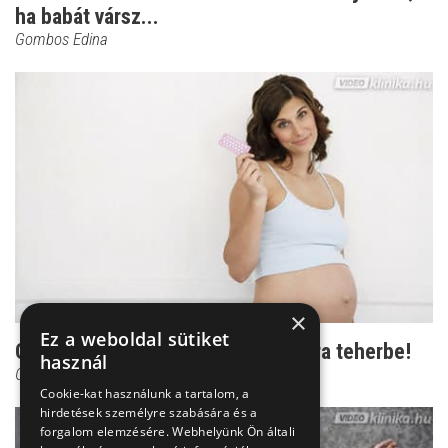
ha babát vársz...
Gombos Edina
×
Ez a weboldal sütiket
Gombos Edina: Ne ess túl korán újra teherbe!
használ
Gombos Edina
Cookie-kat használunk a tartalom, a
hirdetések személyre szabására és a
forgalom elemzésére. Webhelyünk Ön általi