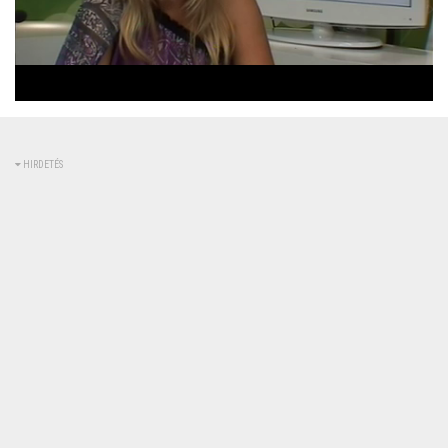
Betöltve
:
Állapot
:
Némítás
0%
0%
kikapcsolva
HIRDETÉS