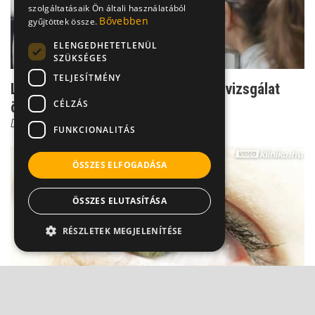
szolgáltatásaik Ön általi használatából
Bővebben
gyűjtöttek össze.
ELENGEDHETETLENÜL
SZÜKSÉGES
TELJESÍTMÉNY
Látásvizsgálat: a komputeres szemvizsgálat
CÉLZÁS
önmagában nem elé...
Dr. Kusnyerik Ákos
FUNKCIONALITÁS
ÖSSZES ELFOGADÁSA
ÖSSZES ELUTASÍTÁSA
RÉSZLETEK MEGJELENÍTÉSE