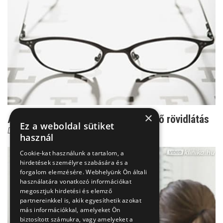
×
Aggasztó - a felnőttkorban kezdődő rövidlátás
Ez a weboldal sütiket
Dr. Kusnyerik Ákos
használ
Cookie-kat használunk a tartalom, a
hirdetések személyre szabására és a
forgalom elemzésére. Webhelyünk Ön általi
használatára vonatkozó információkat
megosztjuk hirdetési és elemző
partnereinkkel is, akik egyesíthetik azokat
más információkkal, amelyeket Ön
biztosított számukra, vagy amelyeket a