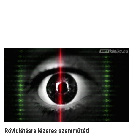
Rövidlátásra lézeres szemműtét!