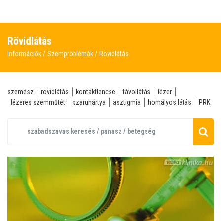
Rövidlátás
Információk
Szemproblémák
Rövidlátás
szemész
rövidlátás
kontaktlencse
távollátás
lézer
lézeres szemműtét
szaruhártya
asztigmia
homályos látás
PRK