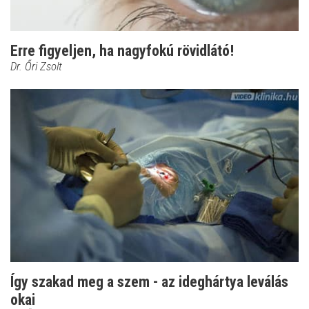
Erre figyeljen, ha nagyfokú rövidlátó!
Dr. Őri Zsolt
Így szakad meg a szem - az ideghártya leválás
okai