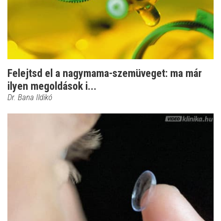
Felejtsd el a nagymama-szemüveget: ma már
ilyen megoldások i...
Dr. Bana Ildikó