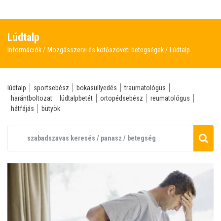
Lúdtalp
Információk
Mozgásszervi és kötőszöveti betegségek
Lúdtalp
lúdtalp
sportsebész
bokasüllyedés
traumatológus
harántboltozat
lúdtalpbetét
ortopédsebész
reumatológus
hátfájás
bütyök