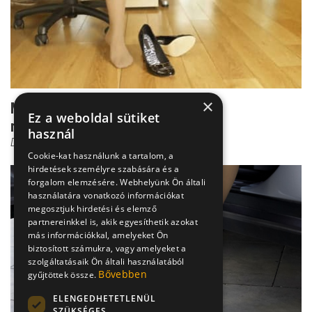
×
Magassarkú cipő - ezért ne hordd
Ez a weboldal sütiket
rendszeresen!
használ
Dr. Knoll Zsolt PhD
Cookie-kat használunk a tartalom, a
hirdetések személyre szabására és a
forgalom elemzésére. Webhelyünk Ön általi
használatára vonatkozó információkat
megosztjuk hirdetési és elemző
partnereinkkel is, akik egyesíthetik azokat
más információkkal, amelyeket Ön
biztosított számukra, vagy amelyeket a
szolgáltatásaik Ön általi használatából
Bővebben
gyűjtöttek össze.
ELENGEDHETETLENÜL
SZÜKSÉGES