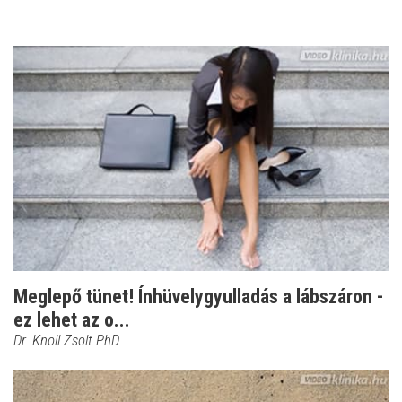
Meglepő tünet! Ínhüvelygyulladás a lábszáron -
ez lehet az o...
Dr. Knoll Zsolt PhD