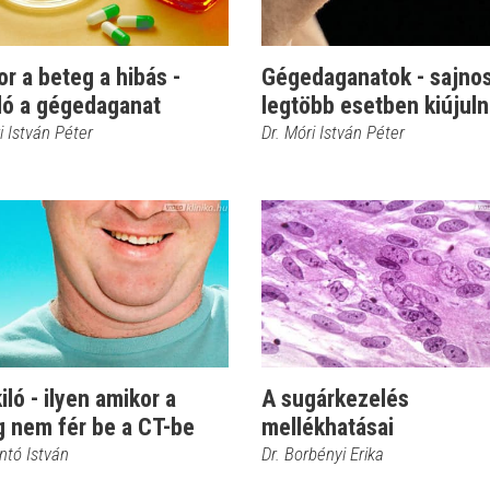
r a beteg a hibás -
Gégedaganatok - sajnos
ló a gégedaganat
legtöbb esetben kiújul
i István Péter
Dr. Móri István Péter
iló - ilyen amikor a
A sugárkezelés
g nem fér be a CT-be
mellékhatásai
ntó István
Dr. Borbényi Erika