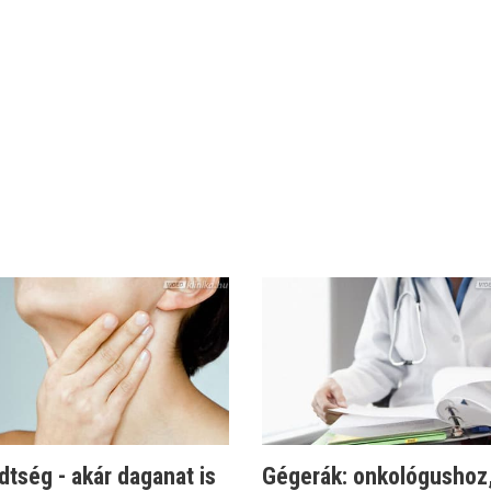
tség - akár daganat is
Gégerák: onkológushoz