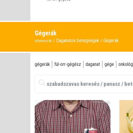
Gégerák
Daganatos betegségek
Gégerák
Információk
gégerák
fül-orr-gégész
daganat
gége
onkológ