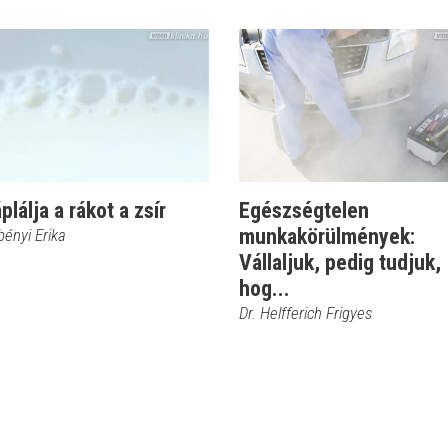
áplálja a rákot a zsír
Egészségtelen
munkakörülmények:
bényi Erika
Vállaljuk, pedig tudjuk,
hog...
Dr. Helfferich Frigyes