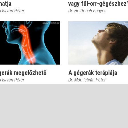
hatja
vagy fül-orr-gégészhez
i István Péter
Dr. Helfferich Frigyes
gerák megelőzhető
A gégerák terápiája
i István Péter
Dr. Móri István Péter