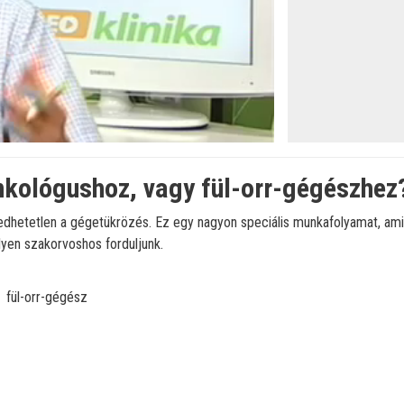
öltve
:
nkológushoz, vagy fül-orr-gégészhez
hetetlen a gégetükrözés. Ez egy nagyon speciális munkafolyamat, ami so
lyen szakorvoshos forduljunk.
fül-orr-gégész