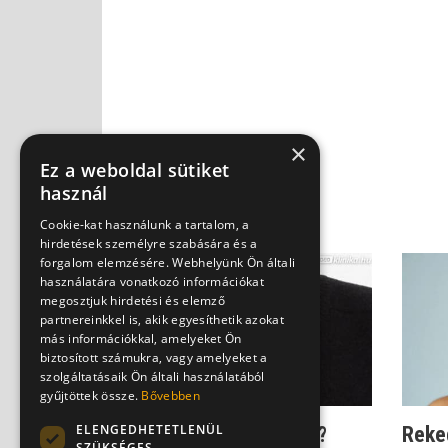
×
Ez a weboldal sütiket
használ
Cookie-kat használunk a tartalom, a
hirdetések személyre szabására és a
forgalom elemzésére. Webhelyünk Ön általi
használatára vonatkozó információkat
megosztjuk hirdetési és elemző
partnereinkkel is, akik egyesíthetik azokat
más információkkal, amelyeket Ön
biztosított számukra, vagy amelyeket a
szolgáltatásaik Ön általi használatából
gyűjtöttek össze.
Bővebben
ELENGEDHETETLENÜL
Lehet-e refluxtól rákos?
Reked
SZÜKSÉGES