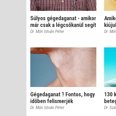
Súlyos gégedaganat - amikor
Amiko
már csak a légcsőkanül segít
kiúju
Dr. Móri István Péter
Dr. Mór
Gégedaganat ? Fontos, hogy
130 k
időben felismerjék
bete
Dr. Móri István Péter
Dr. Szá