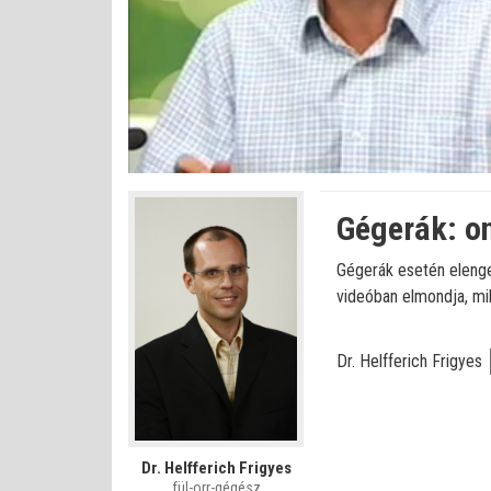
Bet
Állapot
:
Némítás
0%
0%
kikapcsolva
Gégerák: o
Gégerák esetén elenged
videóban elmondja, mi
Dr. Helfferich Frigyes
Dr. Helfferich Frigyes
fül-orr-gégész