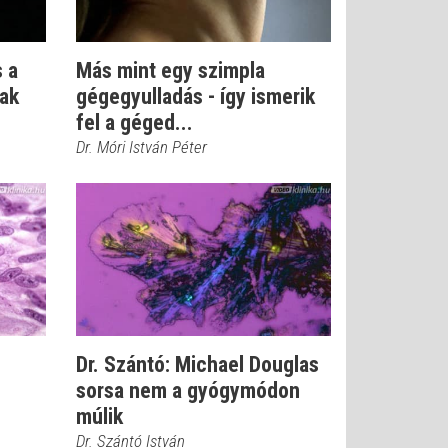
 a
Más mint egy szimpla
nak
gégegyulladás - így ismerik
fel a géged...
Dr. Móri István Péter
Dr. Szántó: Michael Douglas
sorsa nem a gyógymódon
múlik
Dr. Szántó István