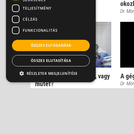
okoz
Dr. Helfferich Frigyes
TELJESÍTMÉNY
Dr. Mór
CÉLZÁS
FUNKCIONALITÁS
ÖSSZES ELFOGADÁSA
ÖSSZES ELUTASÍTÁSA
RÉSZLETEK MEGJELENÍTÉSE
Gégerák: sugárkezelés, vagy
A gé
műtét?
Dr. Mór
Dr. Helfferich Frigyes