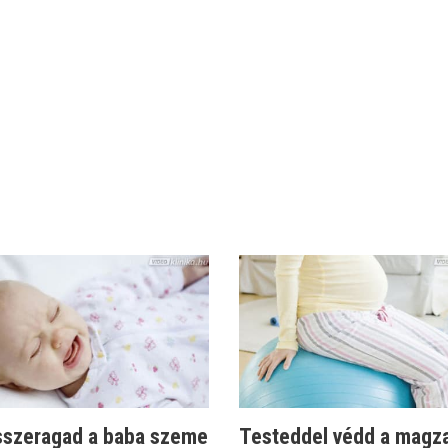
sszeragad a baba szeme
Testeddel védd a magz