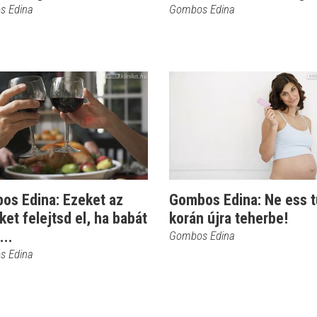
s Edina
Gombos Edina
os Edina: Ezeket az
Gombos Edina: Ne ess t
ket felejtsd el, ha babát
korán újra teherbe!
...
Gombos Edina
s Edina