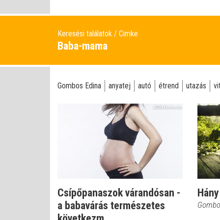
Keresési találatok
Cimke
Baba-mama
Gombos Edina
anyatej
autó
étrend
utazás
vi
Csípőpanaszok várandósan -
Hány
a babavárás természetes
Gombo
következm...