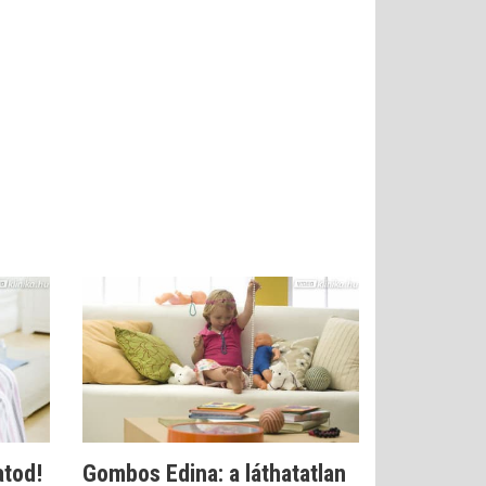
atod!
Gombos Edina: a láthatatlan