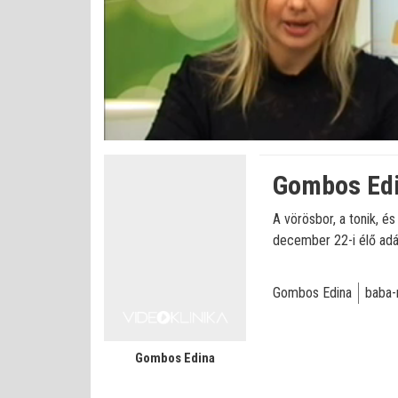
Betöltve
:
Állapot
:
Némítás
0%
0%
kikapcsolva
Gombos Edin
A vörösbor, a tonik, é
december 22-i élő adá
Gombos Edina
baba
Gombos Edina