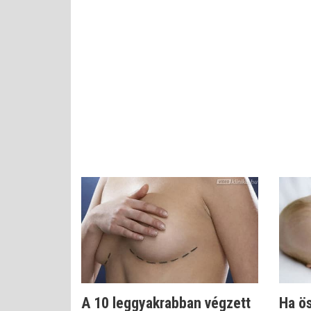
A 10 leggyakrabban végzett
Ha ö