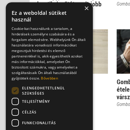
plasztikai műtét, amit jobb
Gombo
×
elker...
Ez a weboldal sütiket
használ
Gombos Edina
Cookie-kat használunk a tartalom, a
hirdetések személyre szabására és a
forgalom elemzésére. Webhelyünk Ön általi
használatára vonatkozó információkat
megosztjuk hirdetési és elemző
partnereinkkel is, akik egyesíthetik azokat
más információkkal, amelyeket Ön
biztosított számukra, vagy amelyeket a
szolgáltatásaik Ön általi használatából
gyűjtöttek össze.
Bővebben
Így lesz biztonságos az
Gomb
ELENGEDHETETLENÜL
otthonod!
étele
SZÜKSÉGES
vársz
Gombos Edina
TELJESÍTMÉNY
Gombo
CÉLZÁS
FUNKCIONALITÁS