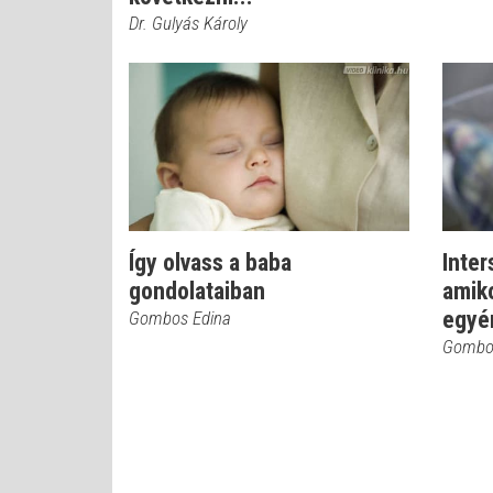
Dr. Gulyás Károly
Így olvass a baba
Inter
gondolataiban
amiko
egyé
Gombos Edina
Gombo