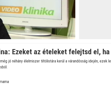
a: Ezeket az ételeket felejtsd el, ha
s még jó néhány élelmiszer tiltólistára kerül a várandósság idején, ezek 
sból.
-mama