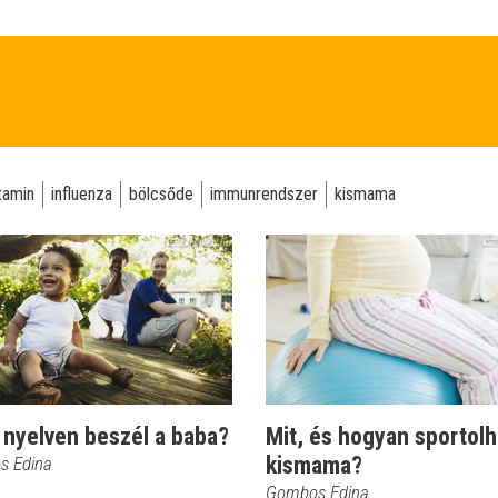
tamin
influenza
bölcsőde
immunrendszer
kismama
 nyelven beszél a baba?
Mit, és hogyan sportolh
kismama?
s Edina
Gombos Edina