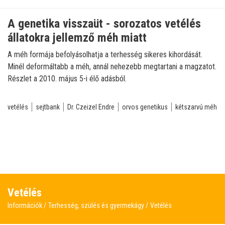
A genetika visszaüt - sorozatos vetélés
állatokra jellemző méh miatt
A méh formája befolyásolhatja a terhesség sikeres kihordását.
Minél deformáltabb a méh, annál nehezebb megtartani a magzatot.
Részlet a 2010. május 5-i élő adásból.
vetélés
sejtbank
Dr. Czeizel Endre
orvos genetikus
kétszarvú méh
Vetélés
Információk
Terhesség, szülés és gyermekágy
Vetélés