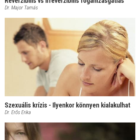
Reverzibilis vs irreverzibilis fogamzásgátlás
Dr. Major Tamás
Szexuális krízis - Ilyenkor könnyen kialakulhat
Dr. Erős Erika