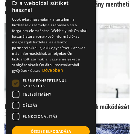
Ez a weboldal sütiket
Újabb reménysugár: Magyar találmány mentheti
használ
meg a magzatok ...
Cookie-kat használunk a tartalom, a
hirdetések személyre szabására és a
forgalom elemzésére. Webhelyünk Ön általi
használatára vonatkozó információkat
megosztjuk hirdetési és elemző
partnereinkkel is, akik egyesíthetik azokat
más információkkal, amelyeket Ön
biztosított számukra, vagy amelyeket a
szolgáltatásaik Ön általi használatából
Bővebben
gyűjtöttek össze.
ELENGEDHETETLENÜL
SZÜKSÉGES
TELJESÍTMÉNY
CÉLZÁS
Dr. Czeizel: Így figyeld a petefészek működését
Dr. Czeizel Endre
FUNKCIONALITÁS
ÖSSZES ELFOGADÁSA