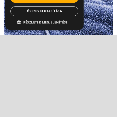
ÖSSZES ELUTASÍTÁSA
RÉSZLETEK MEGJELENÍTÉSE
A természetnek csak a legjobb jó - a vetélés
logikája
Dr. Czeizel Endre