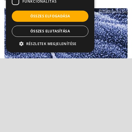
FUNKCIONALITÁS
ÖSSZES ELFOGADÁSA
ÖSSZES ELUTASÍTÁSA
RÉSZLETEK MEGJELENÍTÉSE
A természetnek csak a legjobb jó - a vetélés
logikája
Dr. Czeizel Endre