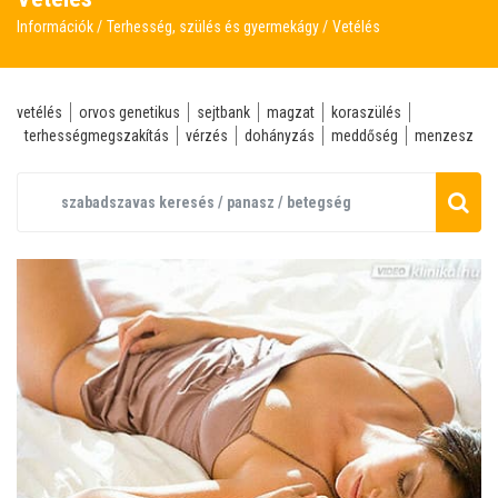
Információk
Terhesség, szülés és gyermekágy
Vetélés
vetélés
orvos genetikus
sejtbank
magzat
koraszülés
terhességmegszakítás
vérzés
dohányzás
meddőség
menzesz