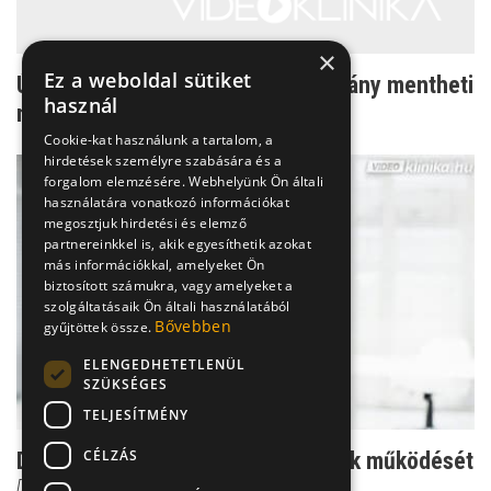
×
Ez a weboldal sütiket
Újabb reménysugár: Magyar találmány mentheti
használ
meg a magzatok ...
Cookie-kat használunk a tartalom, a
hirdetések személyre szabására és a
forgalom elemzésére. Webhelyünk Ön általi
használatára vonatkozó információkat
megosztjuk hirdetési és elemző
partnereinkkel is, akik egyesíthetik azokat
más információkkal, amelyeket Ön
biztosított számukra, vagy amelyeket a
szolgáltatásaik Ön általi használatából
Bővebben
gyűjtöttek össze.
ELENGEDHETETLENÜL
SZÜKSÉGES
TELJESÍTMÉNY
CÉLZÁS
Dr. Czeizel: Így figyeld a petefészek működését
Dr. Czeizel Endre