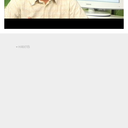
Betöltve
:
Állapot
:
Némítás
0%
0%
kikapcsolva
HIRDETÉS