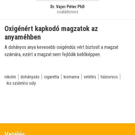
Dr. Vajer Péter PhD
családorvos
Oxigénért kapkodó magzatok az
anyaméhben
A dohányos anya kevesebb oxigéndús vért biztosít a magzat
számára, ezért a magzat nem fejlődik kellőképpen.
nikotin
dohányzás
cigaretta
kismama
vetélés
háziorvos
kis születési súly
Vetélés