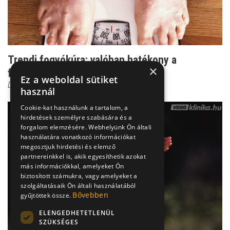
Trendi fogyókúra: valóban hatékony a
×
fehérjediéta?
Ez a weboldal sütiket
Dr. Beró Mariann
használ
Cookie-kat használunk a tartalom, a
hirdetések személyre szabására és a
forgalom elemzésére. Webhelyünk Ön általi
használatára vonatkozó információkat
megosztjuk hirdetési és elemző
partnereinkkel is, akik egyesíthetik azokat
más információkkal, amelyeket Ön
biztosított számukra, vagy amelyeket a
szolgáltatásaik Ön általi használatából
Bővebben
gyűjtöttek össze.
ELENGEDHETETLENÜL
SZÜKSÉGES