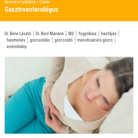
Keresési találatok
Cimke
Gasztroenterológus
Dr. Bene László
Dr. Beró Mariann
IBS
fogyókúra
hasfájás
hasmenés
görcsoldás
görcsoldó
menstruációs görcs
enzimhiány