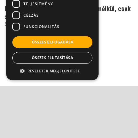
TELJESÍTMÉNY
Leadható-e a makacs túlsúly diéta nélkül, csak
CÉLZÁS
sporttal?
Dr. Beró Mariann
FUNKCIONALITÁS
ÖSSZES ELFOGADÁSA
ÖSSZES ELUTASÍTÁSA
RÉSZLETEK MEGJELENÍTÉSE