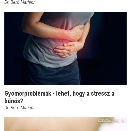
Dr. Beró Mariann
Gyomorproblémák - lehet, hogy a stressz a
bűnös?
Dr. Beró Mariann