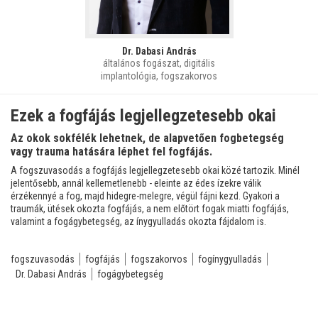
Dr. Dabasi András
általános fogászat, digitális
implantológia, fogszakorvos
Ezek a fogfájás legjellegzetesebb okai
Az okok sokfélék lehetnek, de alapvetően fogbetegség
vagy trauma hatására léphet fel fogfájás.
A fogszuvasodás a fogfájás legjellegzetesebb okai közé tartozik. Minél
jelentősebb, annál kellemetlenebb - eleinte az édes ízekre válik
érzékennyé a fog, majd hidegre-melegre, végül fájni kezd. Gyakori a
traumák, ütések okozta fogfájás, a nem előtört fogak miatti fogfájás,
valamint a fogágybetegség, az ínygyulladás okozta fájdalom is.
fogszuvasodás
fogfájás
fogszakorvos
fogínygyulladás
Dr. Dabasi András
fogágybetegség