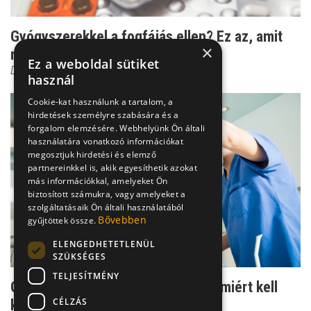
Gyógyszerekkel a fogfájás ellen? Ez az, amit
×
nem árt tudni
Ez a weboldal sütiket
Dr. Dabasi András
használ
Cookie-kat használunk a tartalom, a
hirdetések személyre szabására és a
forgalom elemzésére. Webhelyünk Ön általi
használatára vonatkozó információkat
megosztjuk hirdetési és elemző
partnereinkkel is, akik egyesíthetik azokat
más információkkal, amelyeket Ön
biztosított számukra, vagy amelyeket a
szolgáltatásaik Ön általi használatából
Bővebben
gyűjtöttek össze.
ELENGEDHETETLENÜL
SZÜKSÉGES
TELJESÍTMÉNY
Gyulladásos góc beteg fog miatt - miért kell
CÉLZÁS
kezelni?