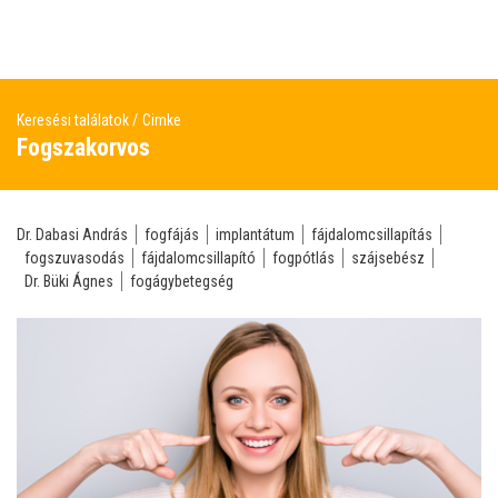
Keresési találatok
Cimke
Fogszakorvos
Dr. Dabasi András
fogfájás
implantátum
fájdalomcsillapítás
fogszuvasodás
fájdalomcsillapító
fogpótlás
szájsebész
Dr. Büki Ágnes
fogágybetegség