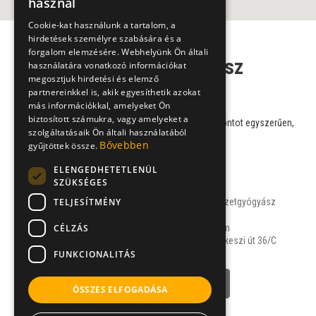
használ
Cookie-kat használunk a tartalom, a
hirdetések személyre szabására és a
forgalom elemzésére. Webhelyünk Ön általi
Természetgyógyász
használatára vonatkozó információkat
megosztjuk hirdetési és elemző
szakorvosaink
partnereinkkel is, akik egyesíthetik azokat
más információkkal, amelyeket Ön
biztosított számukra, vagy amelyeket a
Válasszon szakorvosaink közül, és foglaljon időpontot egyszerűen,
szolgáltatásaik Ön általi használatából
online!
Bővebben
gyűjtöttek össze.
ELENGEDHETETLENÜL
SZÜKSÉGES
Dr. Jakab Tibor
TELJESÍTMÉNY
belgyógyász, természetgyógyász
CÉLZÁS
Egészség Centrum
1121 Budapest, Budakeszi út 36/C
FUNKCIONALITÁS
NÉVJEGY
ÖSSZES ELFOGADÁSA