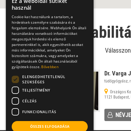
Ez a weboldal sütiket
használ
Cookie-kat használunk a tartalom, a
hirdetések személyre szabására és a
Rehabilit
forgalom elemzésére. Webhelyünk Ön általi
használatára vonatkozó információkat
megosztjuk hirdetési és elemző
partnereinkkel is, akik egyesíthetik azokat
Válasszon 
más információkkal, amelyeket Ön
biztosított számukra, vagy amelyeket a
szolgáltatásaik Ön általi használatából
gyűjtöttek össze.
Bővebben
Dr. Varga 
ELENGEDHETETLENÜL
tüdőgyógyász, r
SZÜKSÉGES
TELJESÍTMÉNY
Országos Kor
1121 Budapest, 
CÉLZÁS
FUNKCIONALITÁS
NÉVJ
ÖSSZES ELFOGADÁSA