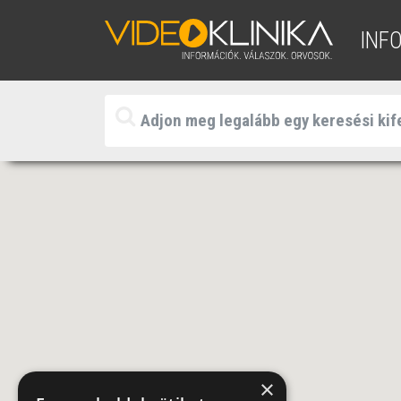
INF
×