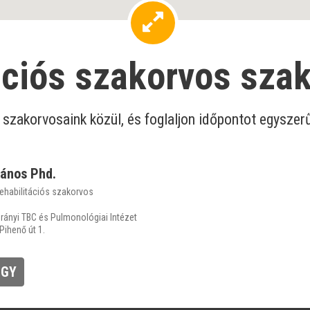
ációs szakorvos sza
szakorvosaink közül, és foglaljon időpontot egyszerű
János Phd.
ehabilitációs szakorvos
ányi TBC és Pulmonológiai Intézet
Pihenő út 1.
EGY