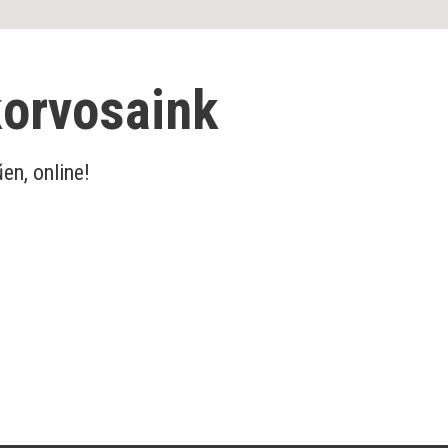
korvosaink
en, online!