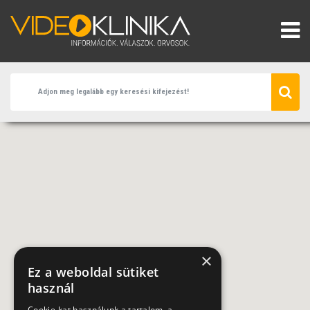
×
Ez a weboldal sütiket
használ
Cookie-kat használunk a tartalom, a