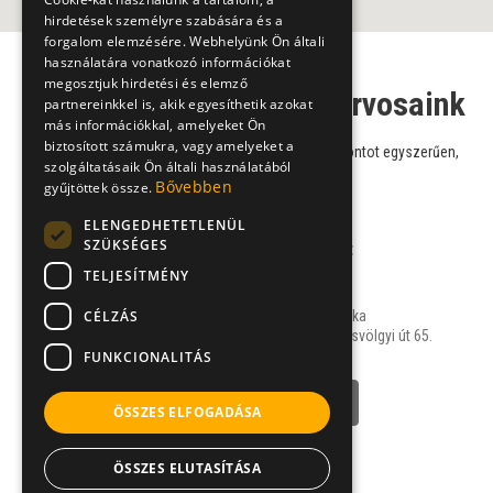
hirdetések személyre szabására és a
forgalom elemzésére. Webhelyünk Ön általi
használatára vonatkozó információkat
megosztjuk hirdetési és elemző
Plasztikai sebész szakorvosaink
partnereinkkel is, akik egyesíthetik azokat
más információkkal, amelyeket Ön
biztosított számukra, vagy amelyeket a
Válasszon szakorvosaink közül, és foglaljon időpontot egyszerűen,
szolgáltatásaik Ön általi használatából
online!
Bővebben
gyűjtöttek össze.
ELENGEDHETETLENÜL
SZÜKSÉGES
Dr. Krasznai Zsolt
TELJESÍTMÉNY
plasztikai sebész
CÉLZÁS
For Beauty Plasztika
1026 Budapest, Hűvösvölgyi út 65.
FUNKCIONALITÁS
NÉVJEGY
ÖSSZES ELFOGADÁSA
ÖSSZES ELUTASÍTÁSA