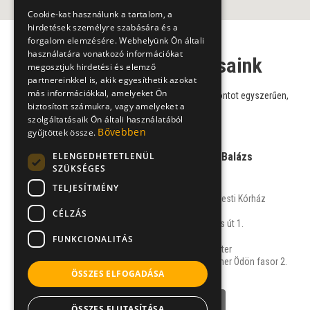
Cookie-kat használunk a tartalom, a
hirdetések személyre szabására és a
forgalom elemzésére. Webhelyünk Ön általi
használatára vonatkozó információkat
Oxyológus szakorvosaink
megosztjuk hirdetési és elemző
partnereinkkel is, akik egyesíthetik azokat
más információkkal, amelyeket Ön
Válasszon szakorvosaink közül, és foglaljon időpontot egyszerűen,
biztosított számukra, vagy amelyeket a
online!
szolgáltatásaik Ön általi használatából
Bővebben
gyűjtöttek össze.
ELENGEDHETETLENÜL
Dr. Kovács János Balázs
SZÜKSÉGES
sebész, oxyológus
TELJESÍTMÉNY
Jahn Ferenc Dél-pesti Kórház
Sebészeti Osztály
CÉLZÁS
1204 Budapest, Köves út 1.
FUNKCIONALITÁS
Duna Medical Center
1095 Budapest, Lechner Ödön fasor 2.
ÖSSZES ELFOGADÁSA
NÉVJEGY
ÖSSZES ELUTASÍTÁSA