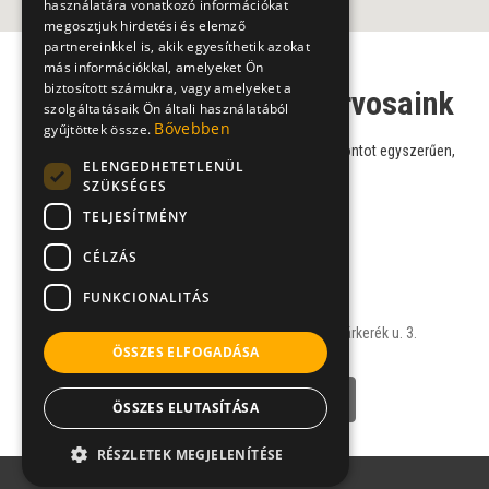
használatára vonatkozó információkat
megosztjuk hirdetési és elemző
partnereinkkel is, akik egyesíthetik azokat
más információkkal, amelyeket Ön
biztosított számukra, vagy amelyeket a
Orvos-genetikus szakorvosaink
szolgáltatásaik Ön általi használatából
Bővebben
gyűjtöttek össze.
Válasszon szakorvosaink közül, és foglaljon időpontot egyszerűen,
ELENGEDHETETLENÜL
online!
SZÜKSÉGES
TELJESÍTMÉNY
Dr. Czeizel Endre
CÉLZÁS
orvos-genetikus
FUNKCIONALITÁS
SEJTBANK
1148 Budapest, Bolgárkerék u. 3.
ÖSSZES ELFOGADÁSA
NÉVJEGY
ÖSSZES ELUTASÍTÁSA
RÉSZLETEK MEGJELENÍTÉSE