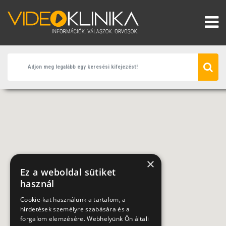
×
Ez a weboldal sütiket
használ
Cookie-kat használunk a tartalom, a
hirdetések személyre szabására és a
forgalom elemzésére. Webhelyünk Ön általi