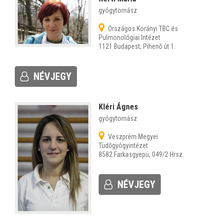
gyógytornász
Országos Korányi TBC és
Pulmonológiai Intézet
1121 Budapest, Pihenő út 1.
NÉVJEGY
Kléri Ágnes
gyógytornász
Veszprém Megyei
Tüdőgyógyintézet
8582 Farkasgyepü, 049/2 Hrsz.
NÉVJEGY