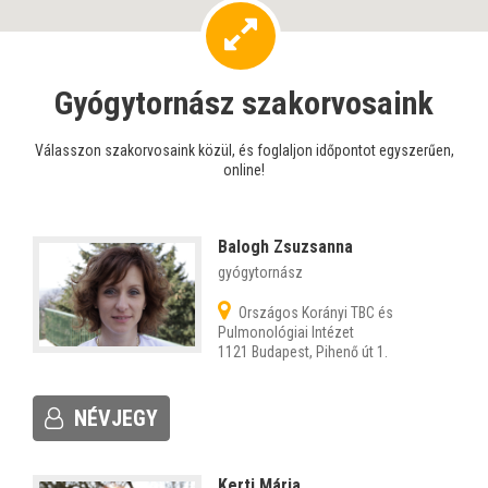
Gyógytornász szakorvosaink
Válasszon szakorvosaink közül, és foglaljon időpontot egyszerűen,
online!
Balogh Zsuzsanna
gyógytornász
Országos Korányi TBC és
Pulmonológiai Intézet
1121 Budapest, Pihenő út 1.
NÉVJEGY
Kerti Mária