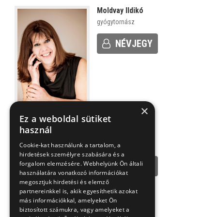
Moldvay Ildikó
gyógytornász
NÉVJEGY
×
Ez a weboldal sütiket
használ
Sőrés-Nagy Edit
gyógytornász
Cookie-kat használunk a tartalom, a
hirdetések személyre szabására és a
forgalom elemzésére. Webhelyünk Ön általi
NÉVJEGY
használatára vonatkozó információkat
megosztjuk hirdetési és elemző
partnereinkkel is, akik egyesíthetik azokat
más információkkal, amelyeket Ön
biztosított számukra, vagy amelyeket a